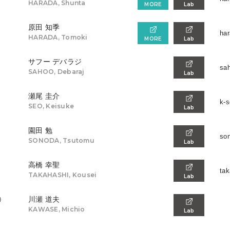
HARADA, Shunta
MORE
Lab
原田 知季
har
HARADA, Tomoki
MORE
Lab
サフー デバラジ
sah
SAHOO, Debaraj
Lab
瀬尾 圭介
k-s
SEO, Keisuke
Lab
園田 勉
son
SONODA, Tsutomu
Lab
高橋 幸聖
tak
TAKAHASHI, Kousei
Lab
）
川瀬 道夫
KAWASE, Michio
Lab