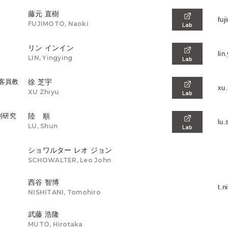
藤元 直樹
fuj
FUJIMOTO, Naoki
Lab
リン インイン
lin
LIN, Yingying
Lab
客員教
徐 芝宇
xu.
XU Zhiyu
Lab
別研究
陸 順
lu.
LU, Shun
Lab
ショワルター レオ ジョン
SCHOWALTER, Leo John
西谷 智博
t.n
NISHITANI, Tomohiro
武藤 浩隆
MUTO, Hirotaka