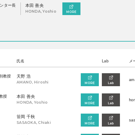
ンター長
本田 善央
HONDA, Yoshio
MORE
氏名
Lab
メ
別教授
天野 浩
ama
AMANO, Hiroshi
MORE
Lab
教授
本田 善央
hon
HONDA, Yoshio
MORE
Lab
笹岡 千秋
sas
SASAOKA, Chiaki
MORE
Lab