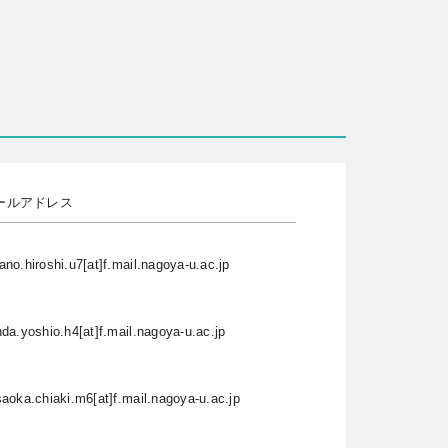
ールアドレス
no.hiroshi.u7[at]f.mail.nagoya-u.ac.jp
da.yoshio.h4[at]f.mail.nagoya-u.ac.jp
aoka.chiaki.m6[at]f.mail.nagoya-u.ac.jp