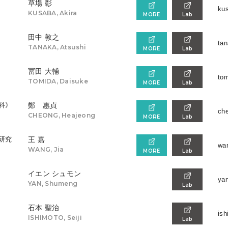
草場 彰
kus
KUSABA, Akira
MORE
Lab
田中 敦之
tan
TANAKA, Atsushi
MORE
Lab
冨田 大輔
tom
TOMIDA, Daisuke
MORE
Lab
科》
鄭 惠貞
che
CHEONG, Heajeong
MORE
Lab
研究
王 嘉
wan
WANG, Jia
MORE
Lab
イエン シュモン
yan
YAN, Shumeng
Lab
石本 聖治
ish
ISHIMOTO, Seiji
Lab