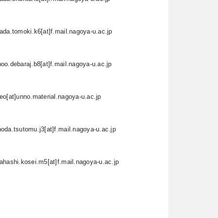
ada.tomoki.k6[at]f.mail.nagoya-u.ac.jp
oo.debaraj.b8[at]f.mail.nagoya-u.ac.jp
eo[at]unno.material.nagoya-u.ac.jp
oda.tsutomu.j3[at]f.mail.nagoya-u.ac.jp
ahashi.kosei.m5[at]f.mail.nagoya-u.ac.jp