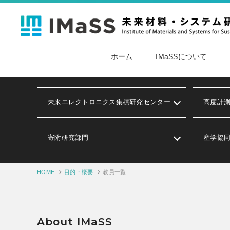
ホーム
IMaSSについて
未来エレクトロニクス集積研究センター
高度計
寄附研究部門
産学協
HOME
目的・概要
教員一覧
About IMaSS