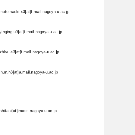
imoto.naoki.x3[at]f.mail.nagoya-u.ac.jp
.yinging.u9[at]f.mail.nagoya-u.ac.jp
zhiyu.e3[at]f.mail.nagoya-u.ac.jp
shun.h8[at]a.mail.nagoya-u.ac.jp
ishitani[at]imass.nagoya-u.ac.jp