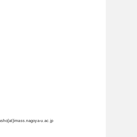
usho[at]imass.nagoya-u.ac.jp