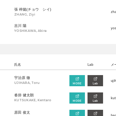
張 梓懿(チョウ シイ)
zha
ZHANG, Ziyi
吉川 陽
yos
YOSHIKAWA, Akira
氏名
Lab
メ
宇治原 徹
uji
UJIHARA, Toru
MORE
Lab
沓掛 健太朗
kut
KUTSUKAKE, Kentaro
MORE
Lab
原田 俊太
har