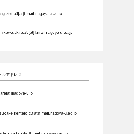
ng.ziyi.u3[at]f.mail.nagoya-u.ac.jp
hikawa.akira.z8[at]f.mail.nagoya-u.ac.jp
ールアドレス
hara[at]nagoya-u.jp
sukake.kentaro.c3[at]f.mail.nagoya-u.ac.jp
ada.shunta.i5[at]f.mail.nagoya-u.ac.jp