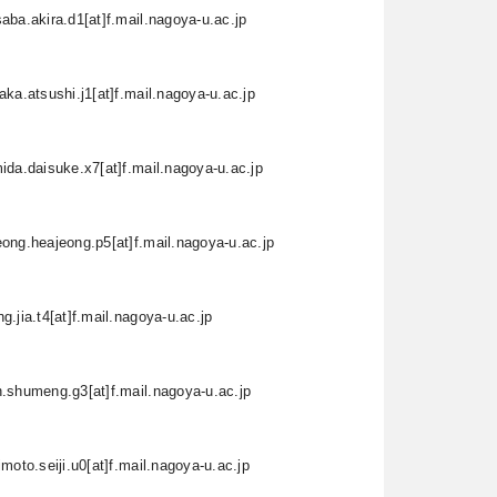
aba.akira.d1[at]f.mail.nagoya-u.ac.jp
aka.atsushi.j1[at]f.mail.nagoya-u.ac.jp
ida.daisuke.x7[at]f.mail.nagoya-u.ac.jp
ong.heajeong.p5[at]f.mail.nagoya-u.ac.jp
g.jia.t4[at]f.mail.nagoya-u.ac.jp
.shumeng.g3[at]f.mail.nagoya-u.ac.jp
imoto.seiji.u0[at]f.mail.nagoya-u.ac.jp