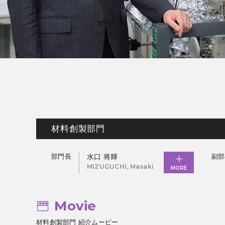
材料創製部門
部門長
水口 将輝
副部
MIZUGUCHI, Masaki
MORE
Movie
材料創製部門 紹介ムービー