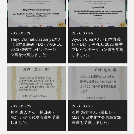
2026.03.26
2026.03.26
Thiyu Warnakulasooriyaさん
Jiyoon Choiさん（山本真義
（山本真義研・D2）がAPEC
研・D1）がAPEC 2026 優秀
2026 優秀プレゼンテーショ
プレゼンテーション賞を受賞
ン賞を受賞しました。
しました。
2026.03.25
2026.03.25
片岡 恵人さん（長田研・
石神 悠太さん（長田研・
M2）が名大鏡友会賞を受賞
M2）が日本化学会東海支部
しました。
長賞を受賞しました。