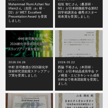
Muhammad Rumi Azhari Nur
稲垣 智仁さん（桑原研・
Irfaniさん（吉田
研・
M1）が日本顕微鏡学会第82
（奈）
D2）が WET Excellent
回学術講演会 優秀ポスター
Presentation Award を受賞
発表賞を受賞しました
しました
2026.06.26
2026.05.22
中村 崇司教授が2026新化学
西脇 千裕さん（本田研・
技術研究奨励賞ステップアッ
M2）が日本結晶成長学会 ナ
プ賞を受賞しました
ノ構造・エピタキシャル成長
分科会で発表奨励賞を受賞し
ました