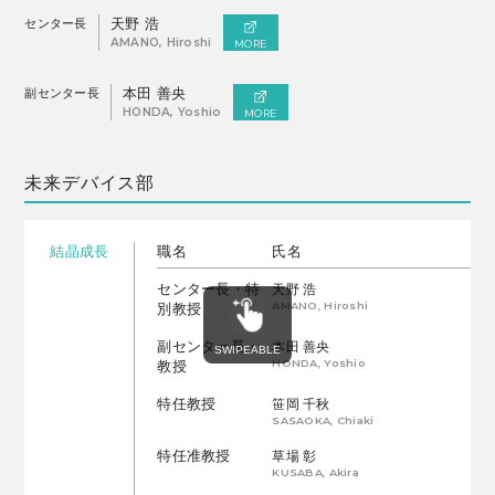
センター長
天野 浩
AMANO, Hiroshi
MORE
副センター長
本田 善央
HONDA, Yoshio
MORE
未来デバイス部
結晶成長
職名
氏名
センター長・特
天野 浩
AMANO, Hiroshi
別教授
副センター長・
本田 善央
HONDA, Yoshio
教授
特任教授
笹岡 千秋
SASAOKA, Chiaki
特任准教授
草場 彰
KUSABA, Akira