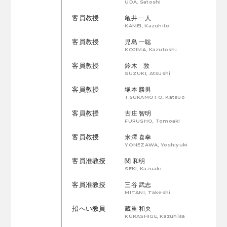
UDA, Satoshi
客員教授
亀井 一人
KAMEI, Kazuhito
客員教授
児島 一聡
KOJIMA, Kazutoshi
客員教授
鈴木 敦
SUZUKI, Atsushi
客員教授
塚本 勝男
TSUKAMOTO, Katsuo
客員教授
古庄 智明
FURUSHO, Tomoaki
客員教授
米澤 喜幸
YONEZAWA, Yoshiyuki
客員准教授
関 和明
SEKI, Kazuaki
客員准教授
三谷 武志
MITANI, Takeshi
招へい教員
蔵重 和央
KURASHIGE, Kazuhisa