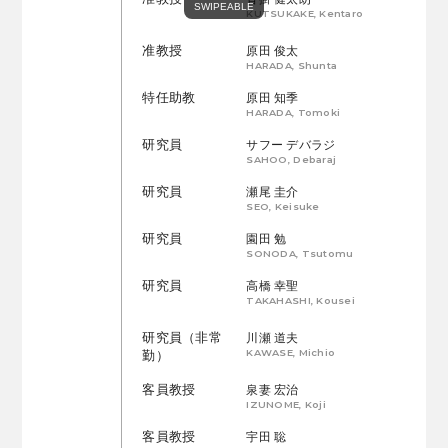
KUTSUKAKE, Kentaro
准教授
原田 俊太
HARADA, Shunta
特任助教
原田 知季
HARADA, Tomoki
研究員
サフー デバラジ
SAHOO, Debaraj
研究員
瀬尾 圭介
SEO, Keisuke
研究員
園田 勉
SONODA, Tsutomu
研究員
高橋 幸聖
TAKAHASHI, Kousei
研究員（非常
川瀬 道夫
KAWASE, Michio
勤）
客員教授
泉妻 宏治
IZUNOME, Koji
客員教授
宇田 聡