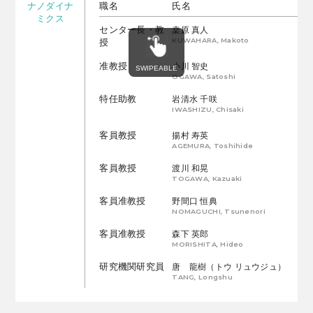
ナノダイナ
職名
氏名
ミクス
センター長・教
桒原 真人
KUWAHARA, Makoto
授
准教授
小川 智史
OGAWA, Satoshi
特任助教
岩清水 千咲
IWASHIZU, Chisaki
客員教授
揚村 寿英
AGEMURA, Toshihide
客員教授
渡川 和晃
TOGAWA, Kazuaki
客員准教授
野間口 恒典
NOMAGUCHI, Tsunenori
客員准教授
森下 英郎
MORISHITA, Hideo
研究機関研究員
唐 龍樹（トウ リュウジュ）
TANG, Longshu