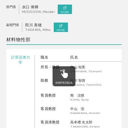
部門長
水口 将輝
MIZUGUCHI, Masaki
MORE
副部門長
田川 美穂
TAGAWA, Miho
MORE
材料物性部
計算流体力
職名
氏名
学
所長・教授
内山 知実
UCHIYAMA, Tomomi
助教
出川 智啓
DEGAWA, Tomohiro
客員教授
熊 涼慈
KUMA, Ryoji
客員教授
中山 浩
NAKAYAMA, Hiroshi
客員准教授
高牟禮 光太郎
TAKAMURE, Kotaro