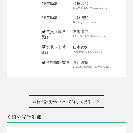
特任助教
松尾 友和
MATSUO, Tomokazu
特任助教
六條 宏紀
Rokujo, Hiroki
研究員（非常
石黒 勝己
ISHIGURO, Katsumi
勤）
研究員（非常
山本 紗矢
YAMAMOTO, Saya
勤）
研究機関研究員
早川 友博
HAYAKAWA, Tomohiro
素粒子計測部について詳しく見る
Ｘ線分光計測部