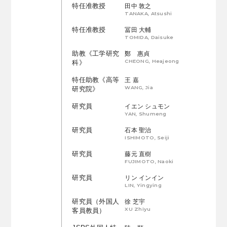
特任准教授
田中 敦之
TANAKA, Atsushi
特任准教授
冨田 大輔
TOMIDA, Daisuke
助教《工学研究
鄭 惠貞
CHEONG, Heajeong
科》
特任助教《高等
王 嘉
WANG, Jia
研究院》
研究員
イエン シュモン
YAN, Shumeng
研究員
石本 聖治
ISHIMOTO, Seiji
研究員
藤元 直樹
FUJIMOTO, Naoki
研究員
リン インイン
LIN, Yingying
研究員（外国人
徐 芝宇
XU Zhiyu
客員教員）