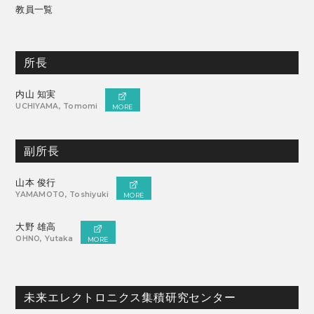
教員一覧
所長
内山 知実
UCHIYAMA, Tomomi
MORE
副所長
山本 俊行
YAMAMOTO, Toshiyuki
MORE
大野 雄高
OHNO, Yutaka
MORE
未来エレクトロニクス集積研究センター