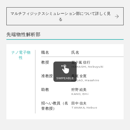
マルチフィジックスシミュレーション部について詳しく見
る
先端物性解析部
ナノ電子物
職名
氏名
性
教授
五十嵐 信行
IKARASHI, Nobuyuki
准教授
長尾 全寛
NAGAO, Masahiro
助教
狩野 絵美
KANO, Emi
招へい教員（名
田中 信夫
TANAKA, Nobuo
誉教授）