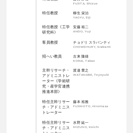
FUJITA, Shizuo
特任教授
柳生 栄治
YAGYU, Eiji
特任教授《工学
安藤 裕二
ANDO, Yuji
研究科》
客員教授
チョドリ スラバンティ
CHOWDHURY, Srabanti
招へい教員
古来 隆雄
KORAI, Takao
主幹リサーチ・
渡邉 豊之
WATANABE, Toyoyuki
アドミニストレ
ーター《学術研
究・産学官連携
推進本部》
特任主幹リサー
藤本 裕雅
FUJIMOTO, Hiromasa
チ・アドミニス
トレーター
特任主幹リサー
水野 紘一
MIZUNO, Koichi
チ・アドミニス