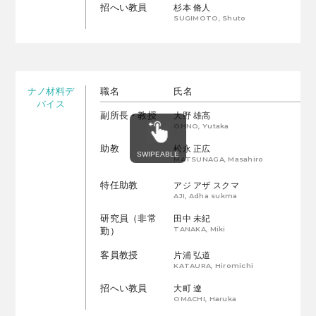
招へい教員
杉本 脩人
SUGIMOTO, Shuto
ナノ材料デ
職名
氏名
バイス
副所長・教授
大野 雄高
OHNO, Yutaka
助教
松永 正広
MATSUNAGA, Masahiro
特任助教
アジ アザ スクマ
AJI, Adha sukma
研究員（非常
田中 未紀
TANAKA, Miki
勤）
客員教授
片浦 弘道
KATAURA, Hiromichi
招へい教員
大町 遼
OMACHI, Haruka