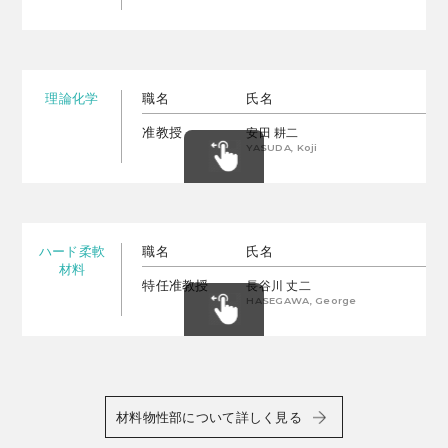
理論化学
職名
氏名
准教授
安田 耕二
YASUDA, Koji
ハード柔軟
職名
氏名
材料
特任准教授
長谷川 丈二
HASEGAWA, George
材料物性部について詳しく見る