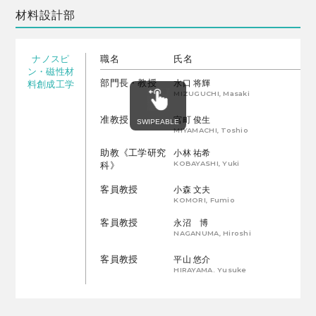
材料設計部
ナノスピ
職名
氏名
ン・磁性材
部門長・教授
水口 将輝
料創成工学
MIZUGUCHI, Masaki
准教授
宮町 俊生
MIYAMACHI, Toshio
助教《工学研究
小林 祐希
KOBAYASHI, Yuki
科》
客員教授
小森 文夫
KOMORI, Fumio
客員教授
永沼 博
NAGANUMA, Hiroshi
客員教授
平山 悠介
HIRAYAMA. Yusuke