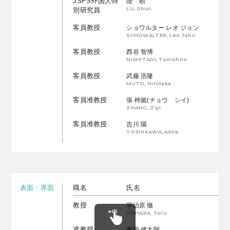
JSPS外国人特
陸 順
LU, Shun
別研究員
客員教授
ショワルター レオ ジョン
SCHOWALTER, Leo John
客員教授
西谷 智博
NISHITANI, Tomohiro
客員教授
武藤 浩隆
MUTO, Hirotaka
客員准教授
張 梓懿(チョウ シイ)
ZHANG, Ziyi
客員准教授
吉川 陽
YOSHIKAWA, Akira
表面・界面
職名
氏名
教授
宇治原 徹
UJIHARA, Toru
准教授
沓掛 健太朗