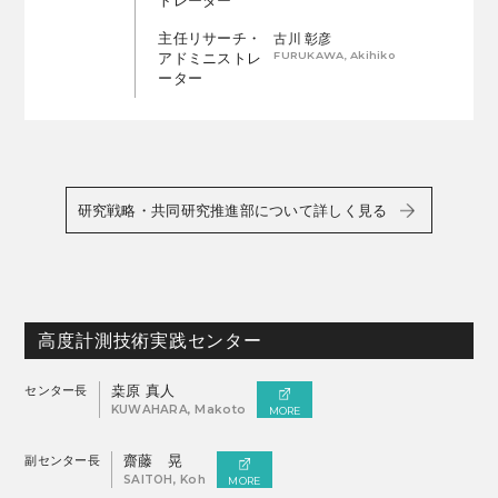
トレーター
主任リサーチ・
古川 彰彦
FURUKAWA, Akihiko
アドミニストレ
ーター
研究戦略・共同研究推進部について詳しく見る
高度計測技術実践センター
センター長
桒原 真人
KUWAHARA, Makoto
MORE
副センター長
齋藤 晃
SAITOH, Koh
MORE