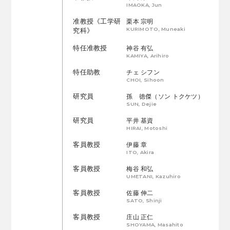
IMAOKA, Jun
准教授《工学研
栗本 宗明
KURIMOTO, Muneaki
究科》
特任准教授
神谷 有弘
KAMIYA, Arihiro
特任助教
チェ シフン
CHOI, Sihoon
研究員
孫 徳傑（ソン トクケツ）
SUN, Dejie
研究員
平井 基資
HIRAI, Motoshi
客員教授
伊藤 章
ITO, Akira
客員教授
梅谷 和弘
UMETANI, Kazuhiro
客員教授
佐藤 伸二
SATO, Shinji
客員教授
庄山 正仁
SHOYAMA, Masahito