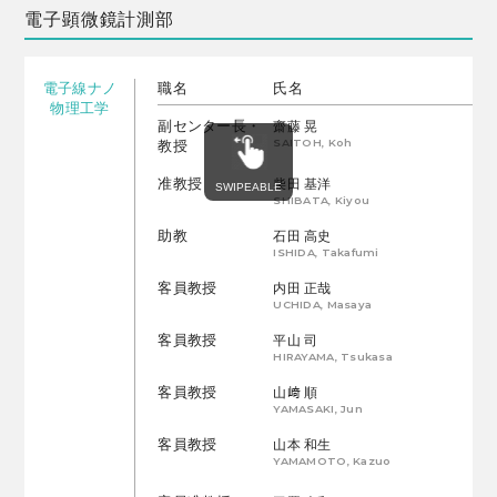
電子顕微鏡計測部
電子線ナノ
職名
氏名
物理工学
副センター長・
齋藤 晃
SAITOH, Koh
教授
准教授
柴田 基洋
SHIBATA, Kiyou
助教
石田 高史
ISHIDA, Takafumi
客員教授
内田 正哉
UCHIDA, Masaya
客員教授
平山 司
HIRAYAMA, Tsukasa
客員教授
山﨑 順
YAMASAKI, Jun
客員教授
山本 和生
YAMAMOTO, Kazuo