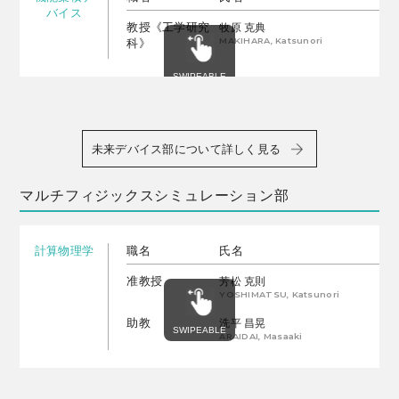
バイス
教授《工学研究
牧原 克典
MAKIHARA, Katsunori
科》
未来デバイス部について詳しく見る
マルチフィジックスシミュレーション部
計算物理学
職名
氏名
准教授
芳松 克則
YOSHIMATSU, Katsunori
助教
洗平 昌晃
ARAIDAI, Masaaki