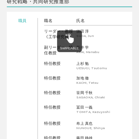
研究戦略・共同研究推進部
職員
職名
氏名
リーダー・教授
須田 淳
SUDA, Jun
《工学研究科》
副リーダー・特
新井 学
ARAI, Manabu
任教授
特任教授
上杉 勉
UESUGI, Tsutomu
特任教授
加地 徹
KACHI, Tetsu
特任教授
笹岡 千秋
SASAOKA, Chiaki
特任教授
冨田 一義
TOMITA, Kazuyoshi
特任教授
布上 真也
NUNOUE, Shinya
特任教授
藤田 静雄