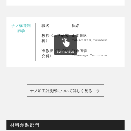
ナノ構造制
職名
氏名
御学
教授《工学研究
山本 剛久
YAMAMOTO, Takahisa
科》
准教授《工学研
徳永 智春
Tokunaga. Tomoharu
究科》
ナノ加工計測部について詳しく見る
材料創製部門