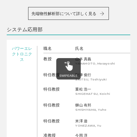
先端物性解析部について詳しく見る
システム応用部
パワーエレ
職名
氏名
クトロニク
教授
山本 真義
ス
YAMAMOTO, Masayoshi
特任教授
財津 俊行
ZAITSU, Toshiyuki
特任教授
重松 浩一
SHIGEMATSU, Koichi
特任教授
獅山 有邦
SHISHIYAMA, Yuho
特任教授
米澤 遊
YONEZAWA, Yu
准教授
今岡 淳