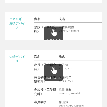
エネルギー
職名
氏名
変換デバイ
教授《工学研究
宇佐美 徳隆
ス
USAMI, Noritaka
科》
先端デバイ
職名
氏名
ス
教授《工学研究
須田 淳
SUDA, Jun
科》
特任教授《工学
安藤 裕二
ANDO, Yuji
研究科》
准教授《工学研
堀田 昌宏
HORITA, Masahiro
究科》
客員教授
押山 淳
OSHIYAMA, Atsushi