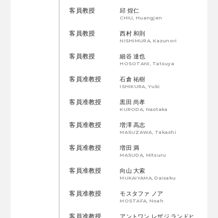
客員教授
邱 煌仁
CHIU, Huangjen
客員教授
西村 和則
NISHIMURA, Kazunori
客員教授
細谷 達也
HOSOTANI, Tatsuya
客員准教授
石倉 祐樹
ISHIKURA, Yuki
客員准教授
黒田 尚孝
KURODA, Naotaka
客員准教授
増澤 高志
MASUZAWA, Takashi
客員准教授
増田 満
MASUDA, Mitsuru
客員准教授
向山 大索
MUKAIYAMA, Daisaku
客員准教授
モスタファ ノア
MOSTAFA, Noah
客員准教授
アントワン レザジ ランドヒ