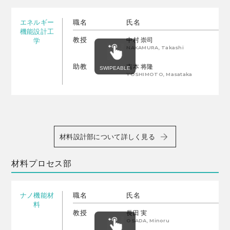
エネルギー
職名
氏名
機能設計工
教授
中村 崇司
学
NAKAMURA, Takashi
助教
吉本 将隆
YOSHIMOTO, Masataka
材料設計部について詳しく見る
材料プロセス部
ナノ機能材
職名
氏名
料
教授
長田 実
OSADA, Minoru