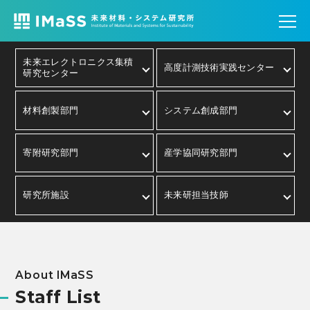
未来エレクトロニクス集積
高度計測技術実践センター
研究センター
材料創製部門
システム創成部門
寄附研究部門
産学協同研究部門
研究所施設
未来研担当技師
About IMaSS
Staff List