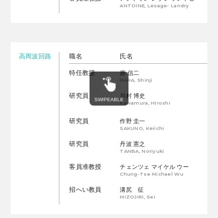
ANTOINE, Lesage- Landry
高周波回路
職名
氏名
特任教授
原 信二
HARA, Shinji
研究員
川村 博史
Kawamura, Hiroshi
研究員
作野 圭一
SAKUNO, Keiichi
研究員
丹波 憲之
TANBA, Noriyuki
客員准教授
チェンツェ マイケル ウー
Chung-Tse Michael Wu
招へい教員
溝尻 征
MIZOJIRI, Sei