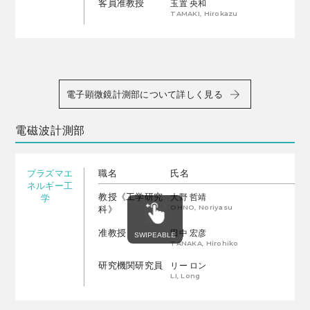
客員准教授
玉置 央和
TAMAKI, Hirokazu
電子顕微鏡計測部について詳しく見る
電磁波計測部
プラズマエ
職名
氏名
ネルギー工
教授《工学研究
大野 哲靖
学
OHNO, Noriyasu
科》
准教授
田中 宏彦
TANAKA, Hirohiko
研究機関研究員
リー ロン
LI, Long