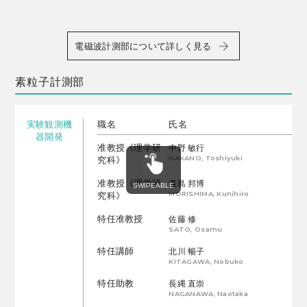
電磁波計測部について詳しく見る
素粒子計測部
実験観測機
職名
氏名
器開発
准教授《理学研
中野 敏行
NAKANO, Toshiyuki
究科》
准教授《理学研
森島 邦博
MORISHIMA, Kunihiro
究科》
特任准教授
佐藤 修
SATO, Osamu
特任講師
北川 暢子
KITAGAWA, Nobuko
特任助教
長縄 直崇
NAGANAWA, Naotaka