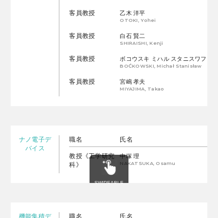
客員教授
乙木 洋平
OTOKI, Yohei
客員教授
白石 賢二
SHIRAISHI, Kenji
客員教授
ボコウスキ ミハル スタニスワフ
BOĆKOWSKI, Michał Stanisław
客員教授
宮嶋 孝夫
MIYAJIMA, Takao
ナノ電子デ
職名
氏名
バイス
教授《工学研究
中塚 理
NAKATSUKA, Osamu
科》
機能集積デ
職名
氏名