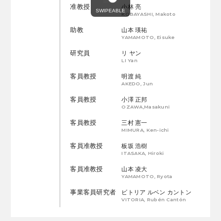
准教授
小林 亮
KOBAYASHI, Makoto
助教
山本 瑛祐
YAMAMOTO, Eisuke
研究員
リ ヤン
LI Yan
客員教授
明渡 純
AKEDO, Jun
客員教授
小澤 正邦
OZAWA,Masakuni
客員教授
三村 憲一
MIMURA, Ken-ichi
客員准教授
板坂 浩樹
ITASAKA, Hiroki
客員准教授
山本 凌大
YAMAMOTO, Ryota
事業客員研究者
ビトリア ルベン カントン
VITORIA, Rubén Cantón