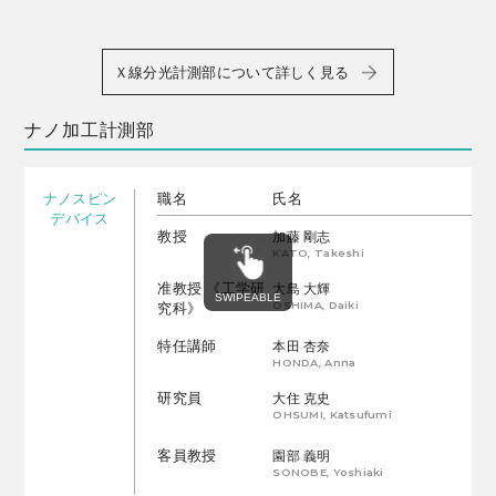
Ｘ線分光計測部について詳しく見る
ナノ加工計測部
ナノスピン
職名
氏名
デバイス
教授
加藤 剛志
KATO, Takeshi
准教授 《工学研
大島 大輝
OSHIMA, Daiki
究科》
特任講師
本田 杏奈
HONDA, Anna
研究員
大住 克史
OHSUMI, Katsufumi
客員教授
園部 義明
SONOBE, Yoshiaki