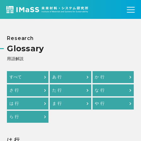
Research
Glossary
用語解説
すべて
あ 行
か 行
さ 行
た 行
な 行
は 行
ま 行
や 行
ら 行
は 行