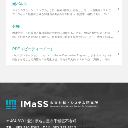
光パルス
カメラのフラッシュランプのように、極短時間だけ発生した光。 《使用例》マルチ
フェロイック結晶の分極を10兆分の1秒の光で制御 ～ 強誘電・磁気メモリーデバイ
スの超高速操作が室温で可能に～…
分極
固体中で、正の電荷と負の電荷が空間的に分離することで、反転対称性を破った状
態。その大きさや向きを保持し、外部電場に応じて切り替わることで、情報を記録す
るメモリとして応用されている。 《使用例》マルチフェロイック結晶の分極を10兆
分の1秒の…
PDE（ピーディーイー）
パルスデトネーションエンジン（＝Pulse Detonation Engine）。デトネーションを
発生させることで高圧ガスを発生させ、それを間欠的（パルス状）に噴射し、その反
動として推力を得る装置。 《使用例》ロケットエンジンも革新的な軽…
〒464-8601 愛知県名古屋市千種区不老町
TEL: 052-789-5262 FAX: 052-747-6313