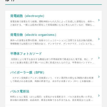
発電細胞（electrocyte）
発電生物で放電を行う細胞。運動神経からの入力によって生成した膜電位を、体外へ
と放出する。一般には筋肉が変化して発電細胞になると考えられているが、明確な実
験的検証はまだない。 《使用例》 デンキウナギの発電器官に未分化様の細胞を発見
～発電…
発電生物（electric organisms）
体外への放電を攻撃や防御、知覚やコミュニケーションに活用できる生き物の総称。
脊椎動物では魚類だけで報告があり、デンキウナギ、デンキナマズ、シビレエイなど
が一般的な知名度をもつ。 《使用例》 デンキウナギの発電器官に未分化様の細胞を
発見～…
半導体フォトカソード
光照射により電子を放出する機能を持つ半導体材料で構成された電子源。特に、ア
ルカリ金属を表面に原子層レベルに薄く形成されたものでは、半導体のバンドギャッ
プの波長の光で電子放出が可能となる。 《使用例》名大発 “GaN系”技術で半…
バイポーラー膜（BPM）
カチオン交換膜とアニオン交換膜という、イオン選択性の異なる2種類の膜を積層
して構成される複合膜。両膜の界面では、水分子が水素イオン（H+）と水酸化物イ
オン（OH-）に解離する「水解離反応（Water Dissociation…
パルス電析法
時間とともに電流（または電圧）を変化させる電析法で、パルス波形を用いた手法。
析出物の表面形態、結晶粒径、構造を制御できる手法である。直流電流(または直流
電圧)に比べて拡散層の厚さを薄くでき、高いパルス電流密度で電析することができ
る。 《使…