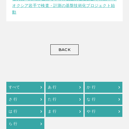
オクシア岩手で検査・計測の基盤技術化プロジェクト始
動
BACK
すべて
あ 行
か 行
さ 行
た 行
な 行
は 行
ま 行
や 行
ら 行