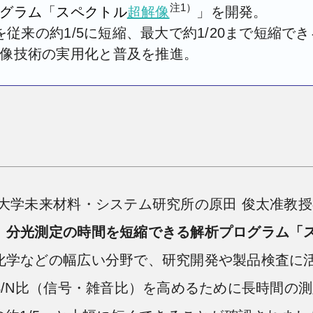
注1）
グラム「スペクトル
超解像
」を開発。
を従来の約1/5に短縮、最大で約1/20まで短縮で
像技術の実用化と普及を推進。
大学未来材料・システム研究所の原田 俊太准教
、
分光測定の時間を短縮できる解析プログラム「
学などの幅広い分野で、研究開発や製品検査に活
S/N比（信号・雑音比）を高めるために長時間の