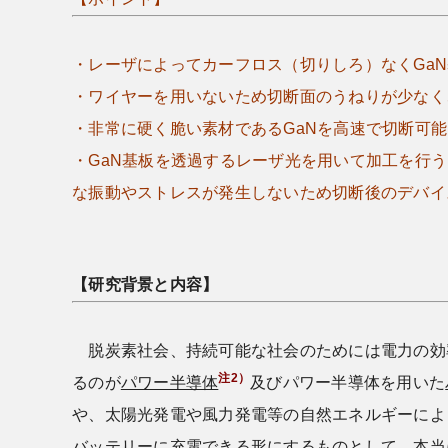
・レーザによってカーフロス（切りしろ）なくGa
・ワイヤーを用いないため切断面のうねりが少なく
・非常に硬く脆い素材であるGaNを高速で切断可能
・GaN基板を透過するレーザ光を用いて加工を行
な振動やストレスが発生しないため切断後のデバイ
【研究背景と内容】
脱炭素社会、持続可能な社会のためには電力の効
注2）
るのが
パワー半導体
及びパワー半導体を用いた
や、太陽光発電や風力発電等の自然エネルギーによ
バッテリーに充電できる形にするものとして、本当