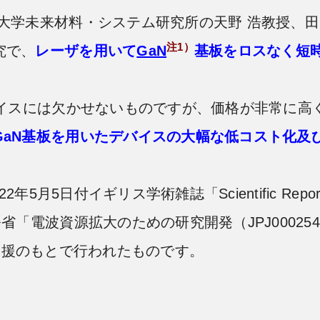
学未来材料・システム研究所の天野 浩教授、田
注1）
究で、
レーザを用いて
GaN
基板をロスなく短
イスには欠かせないものですが、価格が非常に高
GaN基板を用いたデバイスの大幅な低コスト化及
年5月5日付イギリス学術雑誌「Scientific R
省「電波資源拡大のための研究開発（JPJ0002
」の支援のもとで行われたものです。