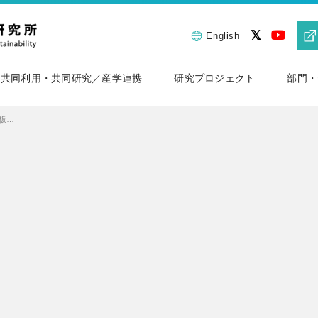
English
共同利用・共同研究／産学連携
研究プロジェクト
部門・
ロスなく短時間でのGaN基板レーザスライス技術を発明 ～GaN基板を用いたデバイスの大幅な低コスト化に期待～