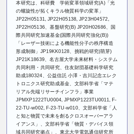
本研究は、科研費 学術変革領域研究(A)「光
の螺旋性が拓くキラル物質科学の変革」
JP22H05131, JP22H05138, JP23H04572,
JP22H05136、基盤研究(B) JP20H02686、国
際共同研究加速基金(国際共同研究強化(B))
「レーザー技術による機能性分子の秩序構造
形成制御」JP19KK0128、挑戦的研究(萌芽)
JP21K18639、名古屋大学未来材料・システム
共同利用・共同研究、住友財団基礎科学研究
助成180324、公益信託 小澤・吉川記念エレク
トロニクス研究助成基金、文部科学省「マテ
リアル先端リサーチインフラ」事業
JPMXP1222TU0004, JPMXP1223TU0011, F-
22-TU-w002, F-23-TU-w010、文部科学省「人
と知と物質で未来を創るクロスオーバーアラ
イアンス」、文部科学省「物質・デバイス領
域共同研究拠点」、東北大学電気通信研究所