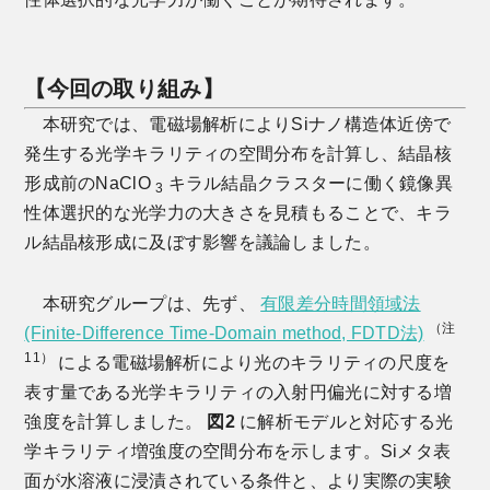
【今回の取り組み】
本研究では、電磁場解析によりSiナノ構造体近傍で
発生する光学キラリティの空間分布を計算し、結晶核
形成前のNaClO
キラル結晶クラスターに働く鏡像異
3
性体選択的な光学力の大きさを見積もることで、キラ
ル結晶核形成に及ぼす影響を議論しました。
本研究グループは、先ず、
有限差分時間領域法
（注
(Finite-Difference Time-Domain method, FDTD法)
11）
による電磁場解析により光のキラリティの尺度を
表す量である光学キラリティの入射円偏光に対する増
強度を計算しました。
図2
に解析モデルと対応する光
学キラリティ増強度の空間分布を示します。Siメタ表
面が水溶液に浸漬されている条件と、より実際の実験