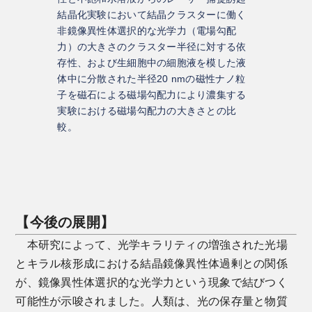
結晶化実験において結晶クラスターに働く
非鏡像異性体選択的な光学力（電場勾配
力）の大きさのクラスター半径に対する依
存性、および生細胞中の細胞液を模した液
体中に分散された半径20 nmの磁性ナノ粒
子を磁石による磁場勾配力により濃集する
実験における磁場勾配力の大きさとの比
較。
【今後の展開】
本研究によって、光学キラリティの増強された光場
とキラル核形成における結晶鏡像異性体過剰との関係
が、鏡像異性体選択的な光学力という現象で結びつく
可能性が示唆されました。人類は、光の保存量と物質