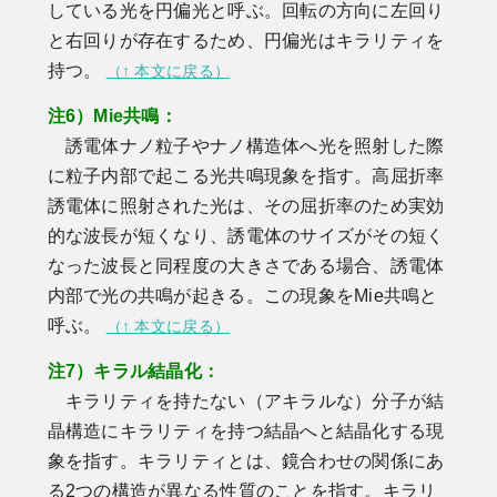
している光を円偏光と呼ぶ。回転の方向に左回り
と右回りが存在するため、円偏光はキラリティを
持つ。
（↑ 本文に戻る）
注6）Mie共鳴：
誘電体ナノ粒子やナノ構造体へ光を照射した際
に粒子内部で起こる光共鳴現象を指す。高屈折率
誘電体に照射された光は、その屈折率のため実効
的な波長が短くなり、誘電体のサイズがその短く
なった波長と同程度の大きさである場合、誘電体
内部で光の共鳴が起きる。この現象をMie共鳴と
呼ぶ。
（↑ 本文に戻る）
注7）キラル結晶化：
キラリティを持たない（アキラルな）分子が結
晶構造にキラリティを持つ結晶へと結晶化する現
象を指す。キラリティとは、鏡合わせの関係にあ
る2つの構造が異なる性質のことを指す。キラリ