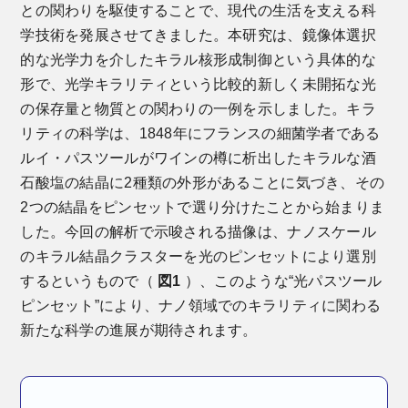
との関わりを駆使することで、現代の生活を支える科
学技術を発展させてきました。本研究は、鏡像体選択
的な光学力を介したキラル核形成制御という具体的な
形で、光学キラリティという比較的新しく未開拓な光
の保存量と物質との関わりの一例を示しました。キラ
リティの科学は、1848年にフランスの細菌学者である
ルイ・パスツールがワインの樽に析出したキラルな酒
石酸塩の結晶に2種類の外形があることに気づき、その
2つの結晶をピンセットで選り分けたことから始まりま
した。今回の解析で示唆される描像は、ナノスケール
のキラル結晶クラスターを光のピンセットにより選別
するというもので（
図1
）、このような“光パスツール
ピンセット”により、ナノ領域でのキラリティに関わる
新たな科学の進展が期待されます。