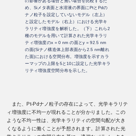
の影響がある場合と無い場合を比較するた
め、Siメタ表面と水溶液の界面にPtとPdの
ナノ粒子を設定していないモデル（左上）
と設定したモデル（右上）における光学キ
ラリティ増強度を解析した。（下）これら2
種のモデルを用いて計算された光学キラリ
ティ増強度のx = 0 nm の面とy = 92.5 nm
の面(Siナノ構造体上部表面から2.5 nm離れ
た面)における空間分布。増強度を示すカラ
ーマップの上限を5と10に設定した光学キラ
リティ増強度空間分布を示した。
また、Pt-Pdナノ粒子の存在によって、光学キラリテ
ィ増強度に不均一が現れることが分かりました。この
ような不均一性は、光学キラリティの空間勾配が大き
くなるように働くことが予想されます。計算された光