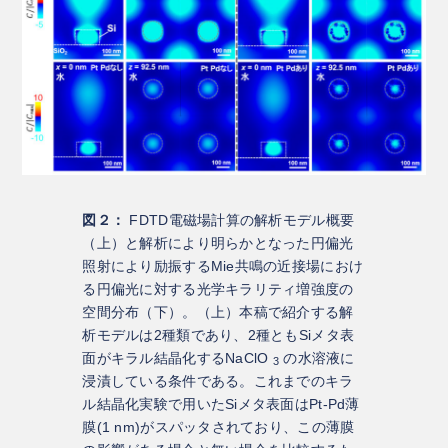
図２：
FDTD電磁場計算の解析モデル概要
（上）と解析により明らかとなった円偏光
照射により励振するMie共鳴の近接場におけ
る円偏光に対する光学キラリティ増強度の
空間分布（下）。（上）本稿で紹介する解
析モデルは2種類であり、2種ともSiメタ表
面がキラル結晶化するNaClO
の水溶液に
3
浸漬している条件である。これまでのキラ
ル結晶化実験で用いたSiメタ表面はPt-Pd薄
膜(1 nm)がスパッタされており、この薄膜