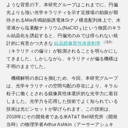
ような背景の下、本研究グループはこれまでに、円偏
光よりも強い光学キラリティを示す近接場の励振が期
待されるMie共鳴励振誘電体Siナノ構造配列体上で、水
溶液から塩素酸ナトリウム(NaClO
)という物質のキラ
3
ル結晶化を誘起すると、円偏光のみでは得られない統
（注9）
計的に有意かつ大きな
結晶鏡像異性体過剰率
（キラリティの偏り）が観測されることを明らかにし
てきました。しかしながら、キラリティが偏る機構は
不明のままでした。
機構解明の糸口を掴むため、今回、本研究グループ
は、光学キラリティの空間勾配の存在により、キラル
粒子に働くとされる鏡像異性体選択的な光学力に着目
しました。光学力を応用した技術でよく知られている
技術は光ピンセットが挙げられます。この技術は、
2018年にその開発者である米AT&T Bell研究所（開発
当時）の物理学者Arthur Ashkin（アーサーアシュキ