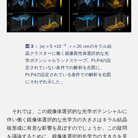
-4
図３：
|κ| = 5 ×10
, r = 20 nmのキラル結
晶クラスターに働く鏡像異性体選択的な光
学ポテンシャルランドスケープ。Pt,Pdの設
定されていない条件での解析を左図に、
Pt,Pdの設定されている条件での解析を右図
にそれぞれ示した。
それでは、この鏡像体選択的な光学ポテンシャルに
伴い働く鏡像体選択的な光学力の大きさはキラル結晶
核形成に有意な影響を及ぼすのでしょうか。この疑問
を議論するために、鏡像体選択的光学力の大きさを見