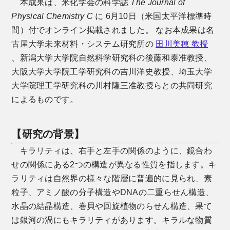
本成果は、米化学会の科学誌
The Journal of
Physical Chemistry C
に 6月10日（米国太平洋標準時
間）付でオンライン掲載されました。 なお本成果は名
古屋大学未来材料・システム研究所の
田川美穂 教授
、新潟大学大学院自然科学研究科の後藤和泰准教授、
大阪大学大学院工学研究科の吉川洋史教授、埼玉大学
大学院理工学研究科の川村隆三准教授らとの共同研究
によるものです。
【研究の背景】
キラリティは、右手と左手の関係のように、鏡合わ
せの関係にある2つの構造が異なる性質を指します。キ
ラリティは自然界の様々な階層に普遍的に見られ、素
粒子、アミノ酸の分子構造やDNAの二重らせん構造、
水晶の結晶構造、巻貝や回旋植物のらせん構造、果て
は銀河の渦にもキラリティがあります。キラルな物質