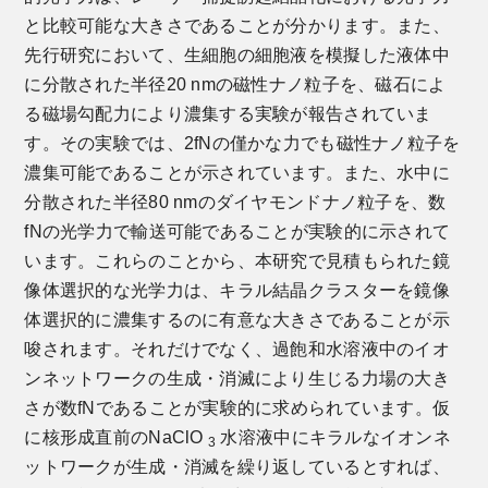
と比較可能な大きさであることが分かります。また、
先行研究において、生細胞の細胞液を模擬した液体中
に分散された半径20 nmの磁性ナノ粒子を、磁石によ
る磁場勾配力により濃集する実験が報告されていま
す。その実験では、2fNの僅かな力でも磁性ナノ粒子を
濃集可能であることが示されています。また、水中に
分散された半径80 nmのダイヤモンドナノ粒子を、数
fNの光学力で輸送可能であることが実験的に示されて
います。これらのことから、本研究で見積もられた鏡
像体選択的な光学力は、キラル結晶クラスターを鏡像
体選択的に濃集するのに有意な大きさであることが示
唆されます。それだけでなく、過飽和水溶液中のイオ
ンネットワークの生成・消滅により生じる力場の大き
さが数fNであることが実験的に求められています。仮
に核形成直前のNaClO
水溶液中にキラルなイオンネ
3
ットワークが生成・消滅を繰り返しているとすれば、