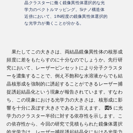
晶クラスターに働く鏡像異性体選択的な光
学力のベクトルマッピング。Siナノ構造体
近傍において、1fN程度の鏡像異性体選択的
な光学力が働くことが分かる。
果たしてこの大きさは、両結晶鏡像異性体の核形成
頻度に差をもたらすのに十分なのでしょうか。先行研
究において、レーザーピンセットにより分子クラスタ
ーを濃集することで、例え不飽和な水溶液からでも結
晶核形成を強制的に誘起することができるレーザー捕
捉誘起結晶化という現象が報告されています。すなわ
ち、この現象における光学力の大きさは、核形成に影
響を十分に及ぼす大きさであると言えます。
図5
に光
学力のクラスター半径に対する依存性を示します。こ
の依存性から、今回の研究で見積もられた鏡像体選択
的光学力は、レーザー捕捉誘起結晶化における光学力