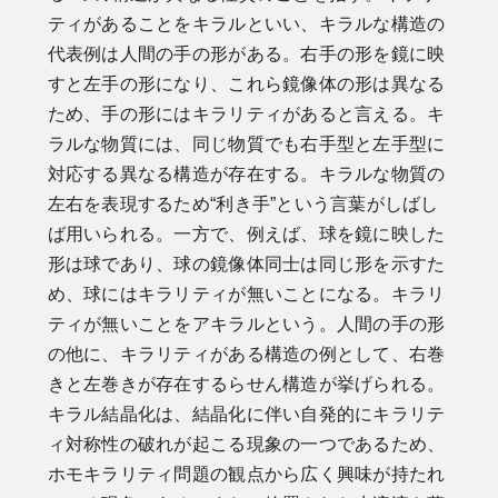
ティがあることをキラルといい、キラルな構造の
代表例は人間の手の形がある。右手の形を鏡に映
すと左手の形になり、これら鏡像体の形は異なる
ため、手の形にはキラリティがあると言える。キ
ラルな物質には、同じ物質でも右手型と左手型に
対応する異なる構造が存在する。キラルな物質の
左右を表現するため“利き手”という言葉がしばし
ば用いられる。一方で、例えば、球を鏡に映した
形は球であり、球の鏡像体同士は同じ形を示すた
め、球にはキラリティが無いことになる。キラリ
ティが無いことをアキラルという。人間の手の形
の他に、キラリティがある構造の例として、右巻
きと左巻きが存在するらせん構造が挙げられる。
キラル結晶化は、結晶化に伴い自発的にキラリテ
ィ対称性の破れが起こる現象の一つであるため、
ホモキラリティ問題の観点から広く興味が持たれ