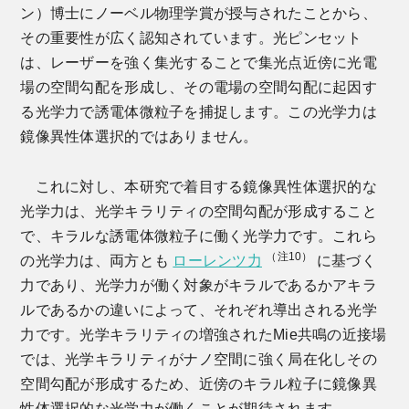
ン）博士にノーベル物理学賞が授与されたことから、
その重要性が広く認知されています。光ピンセット
は、レーザーを強く集光することで集光点近傍に光電
場の空間勾配を形成し、その電場の空間勾配に起因す
る光学力で誘電体微粒子を捕捉します。この光学力は
鏡像異性体選択的ではありません。
これに対し、本研究で着目する鏡像異性体選択的な
光学力は、光学キラリティの空間勾配が形成すること
で、キラルな誘電体微粒子に働く光学力です。これら
（注10）
の光学力は、両方とも
ローレンツ力
に基づく
力であり、光学力が働く対象がキラルであるかアキラ
ルであるかの違いによって、それぞれ導出される光学
力です。光学キラリティの増強されたMie共鳴の近接場
では、光学キラリティがナノ空間に強く局在化しその
空間勾配が形成するため、近傍のキラル粒子に鏡像異
性体選択的な光学力が働くことが期待されます。