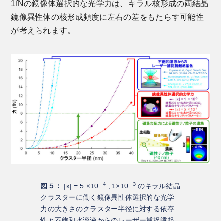
1fNの鏡像体選択的な光学力は、キラル核形成の両結晶
鏡像異性体の核形成頻度に左右の差をもたらす可能性
が考えられます。
-4
-3
図５：
|κ| = 5 ×10
, 1×10
のキラル結晶
クラスターに働く鏡像異性体選択的な光学
力の大きさのクラスター半径に対する依存
性と不飽和水溶液からのレーザー捕捉誘起