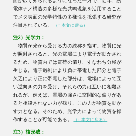
面が広く知られるようになった一方で、近年、誘
電体ナノ構造の多様な光共鳴現象を活用すること
でメタ表面の光学特性の多様性を拡張する研究が
注目されている。
（↑ 本文に戻る）
注2）光学力：
物質が光から受ける力の総称を指す。物質に光
が照射されると、光の電場により電子が動かされ
るため、物質内では電荷の偏り、すなわち分極が
生じる。電子過剰により負に帯電した部分と電子
欠乏により正に帯電した部分は、電場によって互
い逆向きの力を受け、それらの力は互いに相殺さ
れるが、例えば、電場の強さに空間的な偏りがあ
ると相殺されない力が残り、この力が物質を動か
す力となる。そのため、光学力によって物質を操
作することが可能である。
（↑ 本文に戻る）
注3）核形成：