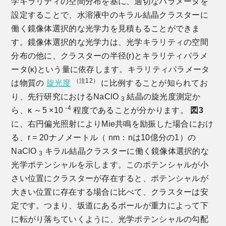
学キラリティの空間分布を基に、適切なパラメータを
設定することで、水溶液中のキラル結晶クラスターに
働く鏡像体選択的な光学力を見積もることができま
す。鏡像体選択的な光学力は、光学キラリティの空間
分布の他に、クラスターの半径(r)とキラリティパラメ
ータ(κ)という量に依存します。キラリティパラメータ
（注12）
は物質の
旋光度
に比例することが知られてお
り、先行研究におけるNaClO
結晶の旋光度測定か
3
-4
ら、κ ～5 ×10
程度であることが分かります。
図3
に、右円偏光照射によりMie共鳴を励振した場合におけ
る、r = 20ナノメートル（ nm：nは10億分の1）の
NaClO
キラル結晶クラスターに働く鏡像体選択的な
3
光学ポテンシャルを示します。このポテンシャルが小
さい位置にクラスターが存在すると、ポテンシャルが
大きい位置に存在する場合に比べて、クラスターは安
定です。つまり、坂道にあるボールが重力によって下
に転がり落ちていくように、光学ポテンシャルの勾配