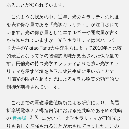
あることが知られています。
このような状況の中、近年、光のキラリティの尺度
を表す保存量である「光学キラリティ」が注目されて
います。光の保存量としてエネルギーや運動量が古く
から知られていますが、光学キラリティは米ハーバー
ド大学のYiqiao Tang大学院生らによって2010年と比較
的最近となってその物理的意味が見出された保存量で
す。円偏光の持つ光学キラリティよりも強い光学キラ
リティを示す光場をキラル物質生成に用いることで、
円偏光の限界を超えた光によるキラル物質の効率的な
制御が期待されています。
これまでの電磁場数値解析による研究により、高屈
折率誘電体ナノ構造内部における光共鳴であるMie共鳴
（注8）
の
近接場
において、光学キラリティが円偏光よ
りも著しく増強されることが示されてきました。この