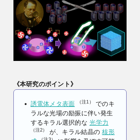
《本研究のポイント》
（注1）
誘電体メタ表面
でのキ
ラルな光場の励振に伴い発生
するキラル選択的な
光学力
（注2）
が、キラル結晶の
核形
（注3）