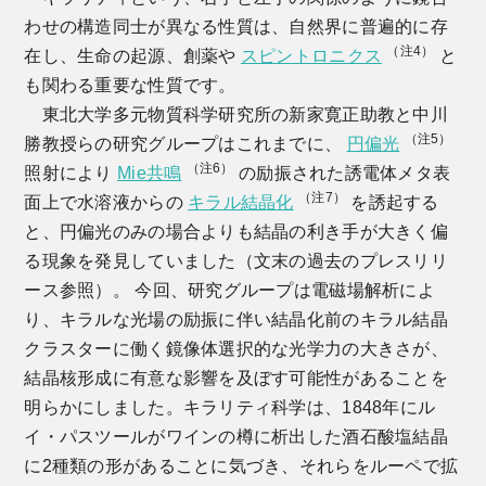
わせの構造同士が異なる性質は、自然界に普遍的に存
（注4）
在し、生命の起源、創薬や
スピントロニクス
と
も関わる重要な性質です。
東北大学多元物質科学研究所の新家寛正助教と中川
（注5）
勝教授らの研究グループはこれまでに、
円偏光
（注6）
照射により
Mie共鳴
の励振された誘電体メタ表
（注7）
面上で水溶液からの
キラル結晶化
を誘起する
と、円偏光のみの場合よりも結晶の利き手が大きく偏
る現象を発見していました（文末の過去のプレスリリ
ース参照）。 今回、研究グループは電磁場解析によ
り、キラルな光場の励振に伴い結晶化前のキラル結晶
クラスターに働く鏡像体選択的な光学力の大きさが、
結晶核形成に有意な影響を及ぼす可能性があることを
明らかにしました。キラリティ科学は、1848年にル
イ・パスツールがワインの樽に析出した酒石酸塩結晶
に2種類の形があることに気づき、それらをルーペで拡