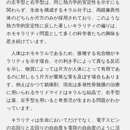
の左手型と右手型は、同じ熱力学的安定性を示すにも
関わらず、生命を構成するキラル分子は、両鏡像異性
体のどちらか片方のみが採用されており、このような
熱力学的安定性に反した著しいキラリティの偏りは、
ホモキラリティ問題として多くの科学者たちの興味を
惹き続けています。
人体はホモキラルであるため、接種する化合物がキ
ラリティを示す場合、その利き手によって異なる反応
を示し、物質によっては片方が人体にとって有用であ
るのに対しもう片方が重篤な害を及ぼす場合もありま
す。例えばかつて鎮痛剤、現在は多発性骨髄腫の治療
に用いられるサリドマイドはキラルな結晶で、右手型
は薬、左手型を用いると奇形児が生まれる問題がわか
っています。
キラリティは生命においてだけでなく、電子スピン
の右回りと左回りの自由度を電荷の自由度のように活