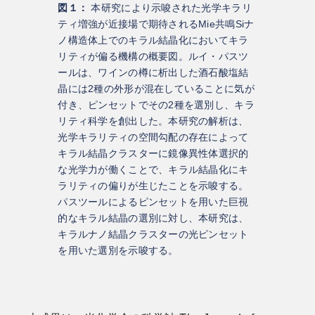
図１：
本研究により示唆された光学キラリ
ティ増強が近接場で期待されるMie共鳴Siナ
ノ構造体上でのキラル結晶化においてキラ
リティが偏る機構の概要図。ルイ・パスツ
ールは、ワインの樽に析出した酒石酸塩結
晶には2種の外形が混在していることに気が
付き、ピンセットでその2種を選別し、キラ
リティ科学を創出した。本研究の解析は、
光学キラリティの空間勾配の存在によって
キラル結晶クラスターに鏡像異性体選択的
な光学力が働くことで、キラル結晶化にキ
ラリティの偏りが生じたことを示唆する。
パスツールによるピンセットを用いた巨視
的なキラル結晶の選別に対し、本研究は、
キラルナノ結晶クラスターの光ピンセット
を用いた選別を示唆する。