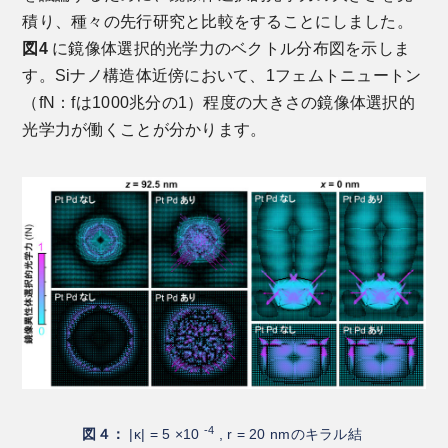
積り、種々の先行研究と比較をすることにしました。
図4
に鏡像体選択的光学力のベクトル分布図を示しま
す。Siナノ構造体近傍において、1フェムトニュートン
（fN：fは1000兆分の1）程度の大きさの鏡像体選択的
光学力が働くことが分かります。
-4
図４：
|κ| = 5 ×10
, r = 20 nmのキラル結