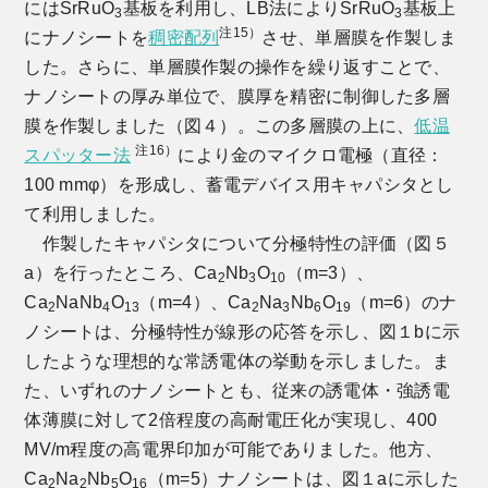
にはSrRuO
基板を利用し、LB法によりSrRuO
基板上
3
3
注15）
にナノシートを
稠密配列
させ、単層膜を作製しま
した。さらに、単層膜作製の操作を繰り返すことで、
ナノシートの厚み単位で、膜厚を精密に制御した多層
膜を作製しました（図４）。この多層膜の上に、
低温
注16）
スパッター法
により金のマイクロ電極（直径：
100 mmφ）を形成し、蓄電デバイス用キャパシタとし
て利用しました。
作製したキャパシタについて分極特性の評価（図５
a）を行ったところ、Ca
Nb
O
（m=3）、
2
3
10
Ca
NaNb
O
（m=4）、Ca
Na
Nb
O
（m=6）のナ
2
4
13
2
3
6
19
ノシートは、分極特性が線形の応答を示し、図１bに示
したような理想的な常誘電体の挙動を示しました。ま
た、いずれのナノシートとも、従来の誘電体・強誘電
体薄膜に対して2倍程度の高耐電圧化が実現し、400
MV/m程度の高電界印加が可能でありました。他方、
Ca
Na
Nb
O
（m=5）ナノシートは、図１aに示した
2
2
5
16