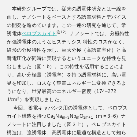
本研究グループでは、従来の誘電体研究とは一線を
画し、ナノシートをベースとする誘電材料とデバイス
の開発を進めています。この一連の研究を通じて、常
注12）
誘電体
ペロブスカイト
ナノシートでは、分極特性
が強誘電体のようなヒステリシス 特性のロスがなく、
線形の分極特性を示し、巨大分極（高誘電率化）と高
耐電圧化が同時に実現するというユニークな特性を見
出しました（図１b）。この特性を活用することによ
り、高い分極量（誘電率）を持つ誘電材料に、高い電
界を印加し、ロスなく静電エネルギーに変換できるよ
うになり、世界最高のエネルギー密度（174−272
3
J/cm
）を実現しました。
今回、蓄電キャパシタ用の誘電体として、ペロブス
カイト構造を持つCa
Na
Nb
O
（m = 3−6）ナ
2
m−3
m
3m+1
ノシートに注目しました（図２上）。ペロブスカイト
構造は、強誘電体、高誘電体に最適な構造として知ら