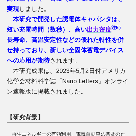
実現
しました。
本研究で開発した誘電体キャパシタは、
注5）
短い充電時間（数秒）、高い
出力密度
長寿命、高温安定性などの優れた特性を併
せ持っており、新しい全固体蓄電デバイス
への応用が期待
されます。
本研究成果は、2023年5月2日付アメリカ
化学会材料科学誌「Nano Letters」オンライ
ン速報版に掲載されました。
【研究背景】
再生エネルギーの有効利用、電気自動車の普及のた