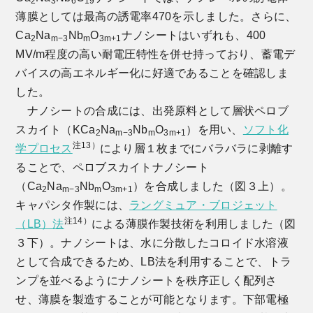
2
3
6
19
薄膜としては最高の誘電率470を示しました。さらに、
Ca
Na
Nb
O
ナノシートはいずれも、400
2
m−3
m
3m+1
MV/m程度の高い耐電圧特性を併せ持っており、蓄電デ
バイスの高エネルギー化に好適であることを確認しま
した。
ナノシートの合成には、出発原料として層状ペロブ
スカイト（KCa
Na
Nb
O
）を用い、
ソフト化
2
m−3
m
3m+1
注13）
学プロセス
により層１枚までにバラバラに剥離す
ることで、ペロブスカイトナノシート
（Ca
Na
Nb
O
）を合成しました（図３上）。
2
m−3
m
3m+1
キャパシタ作製には、
ラングミュア・ブロジェット
注14）
（LB）法
による薄膜作製技術を利用しました（図
３下）。ナノシートは、水に分散したコロイド水溶液
として合成できるため、LB法を利用することで、トラ
ンプを並べるようにナノシートを秩序正しく配列さ
せ、薄膜を製造することが可能となります。下部電極