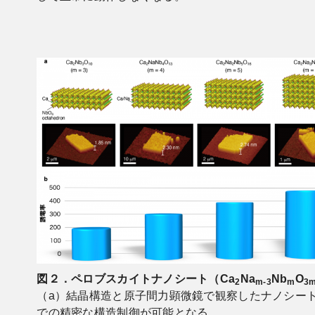
図２．ペロブスカイトナノシート（Ca
Na
Nb
O
2
m-3
m
3
（a）結晶構造と原子間力顕微鏡で観察したナノシート
での精密な構造制御が可能となる。