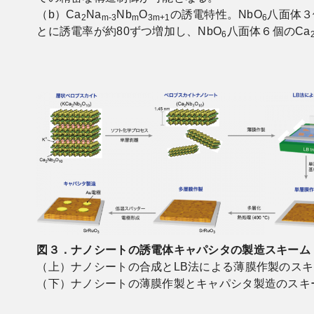
（b）Ca
Na
Nb
O
の誘電特性。NbO
八面体３
2
m-3
m
3m+1
6
とに誘電率が約80ずつ増加し、NbO
八面体６個のCa
6
図３．ナノシートの誘電体キャパシタの製造スキーム
（上）ナノシートの合成とLB法による薄膜作製のス
（下）ナノシートの薄膜作製とキャパシタ製造のスキ