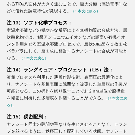
あるTiO
八面体が大きく歪むことで、巨大分極（高誘電率）な
6
どの優れた誘電特性が発現する。
（
↑
本文に戻る）
注 13）
ソフト化学プロセス
：
室温水溶液などの穏やかな反応による無機物質の合成方法。層
状酸化物では、4級アンモニウムイオンなどの嵩高い有機イオ
ンを作用させる室温水溶液プロセスで、層状の結晶を１枚１枚
バラバラにして、層１枚に相当するナノシートの合成が可能と
なる。
（
↑
本文に戻る）
注 14）
ラングミュア・ブロジェット（LB）法
：
液相プロセスを利用した薄膜作製技術。表面圧の最適化によ
り、ナノシートを基板表面に隙間なく被覆した単層膜の作製が
可能となる。この操作を繰り返すことで1−2 nm単位で膜構造
を精密に制御した多層膜を作製することができる。
（
↑
本文に戻
る）
注 15）
稠密配列
：
ナノシート同士の隙間や重なりを生じさせることなく、トラン
プを並べるように、秩序正しく配列している状態。ナノシート