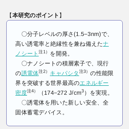
【
本研究のポイント
】
〇
分子レベルの厚さ(1.5−3nm)で、
高い誘電率と絶縁性を兼ね備えた
ナ
注1）
ノシート
を開発。
〇
ナノシートの積層素子で、現行
注2）
注3）
の
誘電体
キャパシタ
の性能限
界を突破する世界最高の
エネルギー
注4）
3
密度
（174−272 J/cm
）を実現。
〇誘電体を用いた新しい安全、全
固体蓄電デバイス。