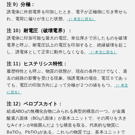
注 9）
分極
：
誘電体に外部電界を印加したとき、電子が正極側に引き寄せら
れ、電荷に偏りが生じた状態。
（
↑
本文に戻る）
注 10）
耐電圧（破壊電界）
：
誘電体に印加可能な最大の電圧。単位厚さで示したものを破壊
電界と呼ぶ。耐電圧以上の電圧を印加すると、絶縁破壊を起こ
し、誘電体として正常に動作しなくなる。
（
↑
本文に戻る）
注 11）
ヒステリシス特性
：
履歴特性とも呼ぶ。物質の状態が、現在の条件だけでなく、過
去の経路の影響を受ける現象。強誘電体の場合、電圧０であっ
ても、電圧の印加方向によって分極が２つの値をもつ。
（
↑
本文
に戻る）
注 12）
ペロブスカイト
：
組成ABO
の無機化合物にみられる典型的構造の一つ。が金属
3
酸素八面体（BO
八面体）が基本ユニットで、その周りを大き
6
なAイオンが8個囲んだような構造を取る。代表的な物質に
BaTiO
、PbTiO
がある。これらの物質では、基本ユニットで
3
3