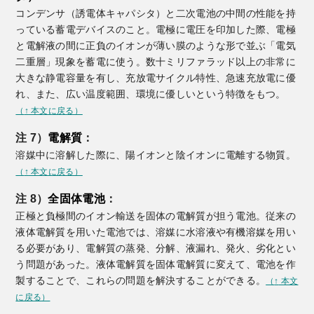
コンデンサ（誘電体キャパシタ）と二次電池の中間の性能を持
っている蓄電デバイスのこと。電極に電圧を印加した際、電極
と電解液の間に正負のイオンが薄い膜のような形で並ぶ「電気
二重層」現象を蓄電に使う。数十ミリファラッド以上の非常に
大きな静電容量を有し、充放電サイクル特性、急速充放電に優
れ、また、広い温度範囲、環境に優しいという特徴をもつ。
（
↑
本文に戻る）
注 7）
電解質
：
溶媒中に溶解した際に、陽イオンと陰イオンに電離する物質。
（
↑
本文に戻る）
注 8）
全固体電池
：
正極と負極間のイオン輸送を固体の電解質が担う電池。従来の
液体電解質を用いた電池では、溶媒に水溶液や有機溶媒を用い
る必要があり、電解質の蒸発、分解、液漏れ、発火、劣化とい
う問題があった。液体電解質を固体電解質に変えて、電池を作
製することで、これらの問題を解決することができる。
（
↑
本文
に戻る）