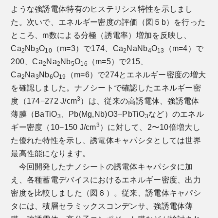
ような強誘電体特有のヒステリシス特性を示しまし
た。次いで、エネルギー密度の評価（図５b）を行った
ところ、m数による分極（誘電率）増加を反映し、
Ca
Nb
O
（m=3）で174、Ca
NaNb
O
（m=4）で
2
3
10
2
4
13
200、Ca
Na
Nb
O
（m=5）で215、
2
2
5
16
Ca
Na
Nb
O
（m=6）で274とエネルギー密度の増大
2
3
6
19
を確認しました。ナノシートで確認したエネルギー密
3
度（174−272 J/cm
）は、従来の高誘電体、強誘電体
薄膜（BaTiO
、Pb(Mg,Nb)O3−PbTiO
など）のエネル
3
3
3
ギー密度（10−150 J/cm
）に対して、2〜10倍増大し
た優れた特性を示し、誘電体キャパシタとしては世界
最高性能になります。
今回開発したナノシートの誘電体キャパシタに加
え、各種蓄電デバイスにおけるエネルギー密度、出力
密度を比較しました（図６）。従来、誘電体キャパシ
タには、積層セラミックスコンデンサ、強誘電体薄