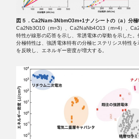
図５．Ca2Nam-3NbmO3m+1ナノシートの（a）
Ca2Nb3O10（m=3）、Ca2NaNb4O13（m=4）、
特性が線形の応答を示し、常誘電体の挙動を示した。他方、
分極特性は、強誘電体特有の分極ヒステリシス特性を
を反映し、エネルギー密度が増大する。