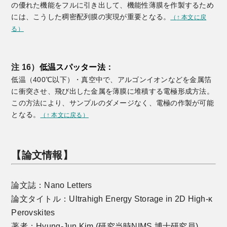
の優れた機能をフルに引き出して、機能性薄膜を作製するため
には、こうした稠密配列膜の実現が重要となる。
（
↑
本文に戻
る）
注 16）
低温スパッター法
：
低温（400℃以下）・真空中で、アルゴンイオンなどを金属箔
に衝突させ、飛び出した金属を薄膜に堆積する電極形成方法。
この方法により、サンプルのダメージなく、電極の作製が可能
となる。
（
↑
本文に戻る）
【論文情報】
論文誌：Nano Letters
論文タイトル：Ultrahigh Energy Storage in 2D High-κ
Perovskites
著者：Hyung-Jun Kim (研究当時NIMS 博士研究員),