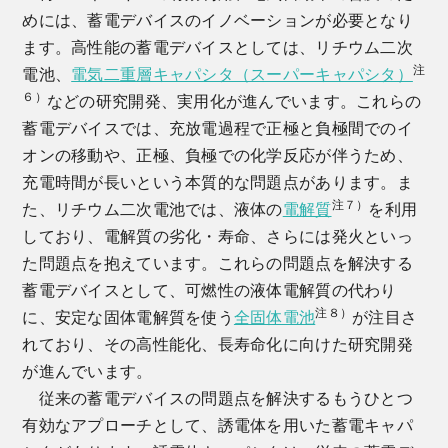
めには、蓄電デバイスのイノベーションが必要となり
ます。高性能の蓄電デバイスとしては、リチウム二次
注
電池、
電気二重層キャパシタ（スーパーキャパシタ）
６）
などの研究開発、実用化が進んでいます。これらの
蓄電デバイスでは、充放電過程で正極と負極間でのイ
オンの移動や、正極、負極での化学反応が伴うため、
充電時間が長いという本質的な問題点があります。ま
注７）
た、リチウム二次電池では、液体の
電解質
を利用
しており、電解質の劣化・寿命、さらには発火といっ
た問題点を抱えています。これらの問題点を解決する
蓄電デバイスとして、可燃性の液体電解質の代わり
注８）
に、安定な固体電解質を使う
全固体電池
が注目さ
れており、その高性能化、長寿命化に向けた研究開発
が進んでいます。
従来の蓄電デバイスの問題点を解決するもうひとつ
有効なアプローチとして、誘電体を用いた蓄電キャパ