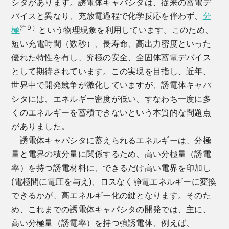
シタがあります。誘電体キャパシタは、従来の蓄電デ
バイスと異なり、充放電過程で化学反応を伴わず、
分
注９）
極
という物理現象を利用しています。このため、
短い充電時間（数秒）、長寿命、高出力密度といった
優れた特性を有し、究極の安全、全固体蓄電デバイス
として期待されています。この実現を目指し、近年、
世界中で開発競争が激化していますが、誘電体キャパ
シタには、エネルギー密度が低い、すなわち一度に多
くのエネルギーを蓄積できないという本質的な問題点
がありました。
誘電体キャパシタに蓄えられるエネルギーは、分極
量と電界の積分量に関係するため、高い分極量（誘電
率）を持つ誘電材料に、できるだけ高い電界を印加し
(電極間に電圧を与え)、ロスなく静電エネルギーに変換
できるかが、高エネルギー化の鍵となります。そのた
め、これまでの誘電体キャパシタの開発では、主に、
高い分極量（誘電率）を持つ強誘電体、例えば、