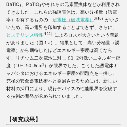
BaTiO
、PbTiO
やそれらの元素置換体などが利用され
3
3
てきました。これらの強誘電体は、高い分極量（誘電
注10）
率）を有するものの、
耐電圧（破壊電界）
が小さ
いため、高い電界を印加することはできず、さらに、
注11）
ヒステリシス特性
によるロスが大きいという問題
がありました（図１a）。結果として、高い分極量（誘
電率）から期待したほどエネルギー密度は高くなら
ず、リチウム二次電池に対して1−2桁低いエネルギー密
3
度（10−150 J/cm
）が限界でした。こうした誘電体キ
ャパシタにおけるエネルギー密度の問題点を一掃し、
究極の安全蓄電技術へと発展させるためには、新しい
材料の採用により、現行デバイスの性能限界を突破す
る技術の開発が求められていました。
【研究成果】