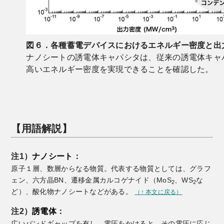
図６．各種蓄電デバイスにおけるエネルギー密度と出
ナノシートの誘電体キャパシタは、従来の誘電体キャパ
高いエネルギー密度を実現できることを確認した。
【用語解説】
注1）
ナノシート
：
原子１層、数層からなる物質。代表する物質としては、グラフ
ェン、六方晶BN、遷移金属カルコゲナイド（MoS
、WS
な
2
2
ど）、酸化物ナノシートなどがある。
（
↑
本文に戻る）
注2）
誘電体
：
広いバンドギャップを有し、電圧をかけると、その電圧に応じ