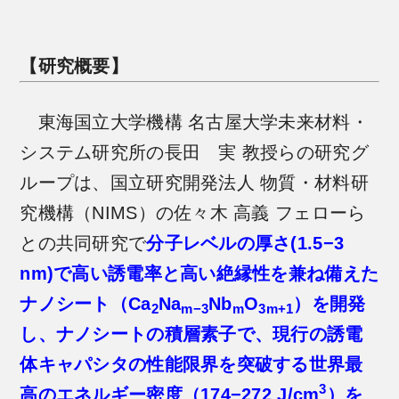
【研究概要】
東海国立大学機構 名古屋大学未来材料・
システム研究所の長田 実 教授らの研究グ
ループは、国立研究開発法人 物質・材料研
究機構（NIMS）の佐々木 高義 フェローら
との共同研究で
分子レベルの厚さ(1.5−3
nm)で高い誘電率と高い絶縁性を兼ね備えた
ナノシート（Ca
Na
Nb
O
）を開発
2
m−3
m
3m+1
し、ナノシートの積層素子で、現行の誘電
体キャパシタの性能限界を突破する世界最
3
高のエネルギー密度（174−272 J/cm
）を