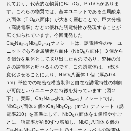
れており、代表的な物質にBaTiO
、PbTiO
がありま
3
3
す。これらの物質では、基本ユニットである金属酸素
八面体（TiO
八面体）が大きく歪むことで、巨大分極
6
（高誘電率）などの優れた誘電特性が発現することが
広く知られています。今回開発した
Ca
Na
Nb
O
ナノシートは、誘電特性のキーユ
2
m−3
m
3m+1
ニットである金属酸素八面体（NbO
八面体）３個から
6
６個分を単体として取り出したものであり、究極の薄
さの誘電体と呼べるものです。この誘電体は、m数を
変化させることにより、NbO
八面体１個（厚み0.4
6
nm）単位での精密な構造制御と自在な誘電特性の制御
が可能というユニークな特徴を持っています（図２
下）。実際、Ca
Na
Nb
O
ナノシートでは、
2
m−3
m
3m+1
NbO
八面体３個のCa
Nb
O
（m=3）ナノシート（誘
6
2
3
10
電率210）を基準にして、NbO
八面体を１個増やすご
6
とに、誘電率が約80ずつ増加し、NbO
八面体６個の
6
Ca
Na
Nb
O
ナノシートでは、ナノレベルの誘電体