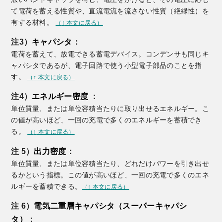
て電荷を蓄える性質や、直流電流を流さない性質（絶縁性）を
有する材料。
（
↑
本文に戻る）
注3）
キャパシタ
：
電荷を蓄えて、放電できる蓄電デバイス。コンデンサも同じキ
ャパシタであるが、電子回路で使う小型電子部品のことを指
す。
（
↑
本文に戻る）
注4）
エネルギー密度
：
単位質量、または単位容積当たりに取り出せるエネルギー。こ
の値が高いほど、一回の充電で多くのエネルギーを蓄積でき
る。
（
↑
本文に戻る）
注 5）
出力密度
：
単位質量、または単位容積当たり、どれだけパワーを引き出せ
るかという指標。この値が高いほど、一回の充電で多くのエネ
ルギーを蓄積できる。
（
↑
本文に戻る）
注 6）
電気二重層キャパシタ（スーパーキャパシ
タ）
：