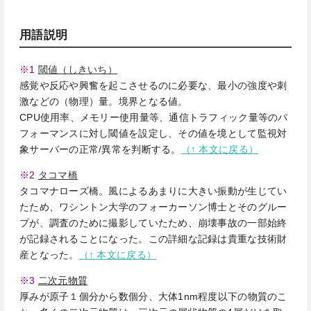
用語説明
※1
閾値（しきいち）
感覚や反応や興奮を起こさせるのに必要な、最小の強度や刺
激などの（物理）量。境界となる値。
CPU使用率、メモリー使用量等、通信トラフィック量等のパ
フォーマンスに対し閾値を設定し、その値を境として監視対
象サーバーの正常/異常を判断する。
（↑ 本文に戻る）
※2
タコマ橋
タコマナローズ橋。風によるあまりに大きい振動が生じてい
たため、ワシントン大学のフォーカーソン博士とそのグルー
プが、調査のために撮影していたため、崩壊事故の一部始終
が記録されることになった。この詳細な記録は貴重な技術財
産となった。
（↑ 本文に戻る）
※3
二次元物質
厚みが原子１個分から数個分、大体1nm程度以下の物質のこ