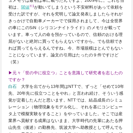
ュメモリは最初は車に載ったんですよ、2009年に。これも当
※1
初は、
閾値
が動いてしまうという不安材料があって依頼を
受けた訳ですが、それを究明して論文発表しましたらそれが
きっかけで自動車メーカーでで採用されまして、今は全世界
の車にこのSiN（シリコンナイトライド）のメモリが載って
います。車って人の命を預かっているので、信頼のおける理
屈がないと絶対に買ってもらえないですから。でも信頼でき
れば買ってもらえるんですね。今、市場規模はとんでもない
ことになっています。論文の引用はたったの９件ですけど
（笑）
▶元々「世の中に役立つ」ことを意識して研究者を志したの
ですか？
白石
大学を出てから13年間はNTTで、ずっと「せめて10年
先、20年先に役立つことをやれ」と言われ続け、そういう感
覚が定着したんだと思います。NTTでは、結晶成長のシミュ
レーション（物理現象をモデル化し、それを基にコンピュー
タ上で模擬実験をすること）をやっていました。そこでは産
業界へ貢献する成果はないまま、大学時代の先輩にあたる押
山先生（後述）の勤務先、筑波大学へ助教授として呼んでも