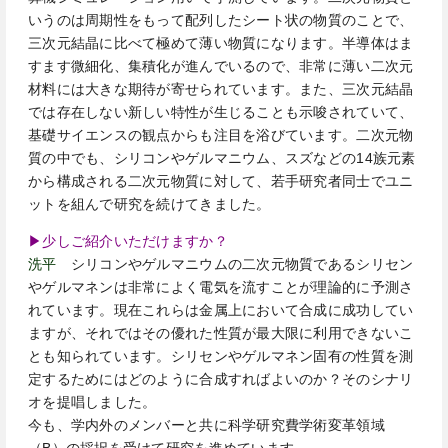
いうのは周期性をもって配列したシート状の物質のことで、
三次元結晶に比べて極めて薄い物質になります。半導体はま
すます微細化、集積化が進んでいるので、非常に薄い二次元
材料には大きな期待が寄せられています。また、三次元結晶
では存在しない新しい特性が生じることも示唆されていて、
基礎サイエンスの観点からも注目を浴びています。二次元物
質の中でも、シリコンやゲルマニウム、スズなどの14族元素
から構成される二次元物質に対して、若手研究者同士でユニ
ットを組んで研究を続けてきました。
▶少しご紹介いただけますか？
洗平
シリコンやゲルマニウムの二次元物質であるシリセン
やゲルマネンは非常によく電気を流すことが理論的に予測さ
れています。現在これらは金属上において合成に成功してい
ますが、それではその優れた性質が最大限に利用できないこ
とも知られています。シリセンやゲルマネン固有の性質を測
定するためにはどのように合成すればよいのか？そのシナリ
オを提唱しました。
今も、学内外のメンバーと共に科学研究費学術変革領域