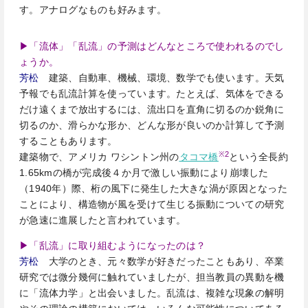
す。アナログなものも好みます。
▶「流体」「乱流」の予測はどんなところで使われるのでし
ょうか。
芳松
建築、自動車、機械、環境、数学でも使います。天気
予報でも乱流計算を使っています。たとえば、気体をできる
だけ遠くまで放出するには、流出口を直角に切るのか鋭角に
切るのか、滑らかな形か、どんな形が良いのか計算して予測
することもあります。
※2
建築物で、アメリカ ワシントン州の
タコマ橋
という全長約
1.65kmの橋が完成後４か月で激しい振動により崩壊した
（1940年）際、桁の風下に発生した大きな渦が原因となった
ことにより、構造物が風を受けて生じる振動についての研究
が急速に進展したと言われています。
▶「乱流」に取り組むようになったのは？
芳松
大学のとき、元々数学が好きだったこともあり、卒業
研究では微分幾何に触れていましたが、担当教員の異動を機
に「流体力学」と出会いました。乱流は、複雑な現象の解明