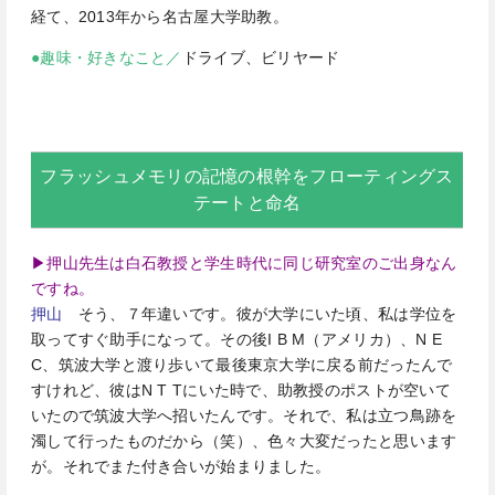
経て、2013年から名古屋大学助教。
●趣味・好きなこと／
ドライブ、ビリヤード
フラッシュメモリの記憶の根幹をフローティングス
テートと命名
▶押山先生は白石教授と学生時代に同じ研究室のご出身なん
ですね。
押山
そう、７年違いです。彼が大学にいた頃、私は学位を
取ってすぐ助手になって。その後I B M（アメリカ）、N E
C、筑波大学と渡り歩いて最後東京大学に戻る前だったんで
すけれど、彼はN T Tにいた時で、助教授のポストが空いて
いたので筑波大学へ招いたんです。それで、私は立つ鳥跡を
濁して行ったものだから（笑）、色々大変だったと思います
が。それでまた付き合いが始まりました。