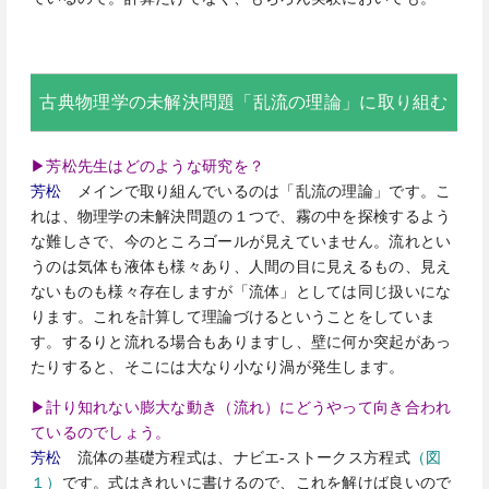
古典物理学の未解決問題「乱流の理論」に取り組む
▶芳松先生はどのような研究を？
芳松
メインで取り組んでいるのは「乱流の理論」です。こ
れは、物理学の未解決問題の１つで、霧の中を探検するよう
な難しさで、今のところゴールが見えていません。流れとい
うのは気体も液体も様々あり、人間の目に見えるもの、見え
ないものも様々存在しますが「流体」としては同じ扱いにな
ります。これを計算して理論づけるということをしていま
す。するりと流れる場合もありますし、壁に何か突起があっ
たりすると、そこには大なり小なり渦が発生します。
▶計り知れない膨大な動き（流れ）にどうやって向き合われ
ているのでしょう。
芳松
流体の基礎方程式は、ナビエ-ストークス方程式
（図
１）
です。式はきれいに書けるので、これを解けば良いので