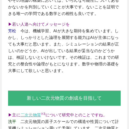
やその理論の構築においては、いろんな可能性についてある
かないかを判別していくことが大事です。ないことを証明で
きる唯一の学問である数学との相性も良いです。
▶若い人達へ向けてメッセージを
芳松
今は、機械学習、AIが大きな期待を集めています。し
かし、しっかりとした論理を展開する能力はAIが主体になっ
ても大事だと思います。また、シミュレーションの結果が正
しいのかどうか、AIが出している結果が妥当なのかどうか
は、検証しないといけないです。その検証は、これまでの研
究との整合性や論理がもとになります。数学や物理の基礎を
大事にして欲しいと思います。
新しい二次元物質の創成を目指して
※3
▶主に
二次元物質
について研究中とのことですね。
洗平
二次元物質の原子スケールでの構造や性質について計
算機シミュレーション用いて予測しています。二次元物質と