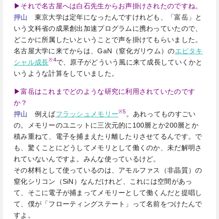
▶それで名古屋へは白石先生からお声掛けされたのですね。
押山
東京大学は定年になったんですけれども、「富岳」と
いう文科省の成果創出加速プログラムに携わっていたので、
どこかに所属したいということで声を掛けてもらいました。
名古屋大学に来てからは、GaN（窒化ガリウム）の
エピタキ
※4
シャル成長
で、原子がどういう風に来て成長していくかと
いうような計算をしていました。
▶富岳はこれまでどのような研究に利用されていたのです
か？
※5
押山
例えば
フラッシュメモリー
。あれってものすごい
の。メモリーのユニットに三次元的に100層とか200層とか
積み重ねて、電子を捕まえたり離したりさせてるんです。で
も、驚くことにどうしてメモリとして働くのか、未だ解明さ
れていないんですよ。みんな使っているけど。
その材料として使っているのは、アモルファス（非晶質）の
窒化シリコン（SiN）なんだけれど、これには空間があっ
て、そこに電子が捕まってメモリーとして働くんだと提唱し
て、僕が「フローティングステート」って名前をつけたんで
すよ。