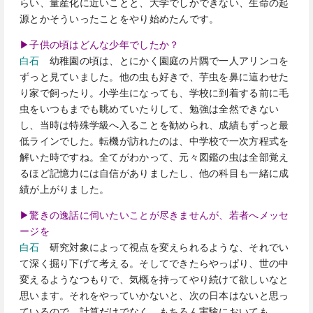
らい、量産化に近いことと、大学でしかできない、生命の起
源とかそういったことをやり始めたんです。
▶子供の頃はどんな少年でしたか？
白石
幼稚園の頃は、とにかく園庭の片隅で一人アリンコを
ずっと見ていました。他の虫も好きで、芋虫を鼻に這わせた
り家で飼ったり。小学生になっても、学校に到着する前に毛
虫をいつもまでも眺めていたりして、勉強は全然できない
し、当時は特殊学級へ入ることを勧められ、成績もずっと最
低ラインでした。転機が訪れたのは、中学校で一次方程式を
解いた時ですね。全てがわかって、元々図鑑の虫は全部覚え
るほど記憶力には自信がありましたし、他の科目も一緒に成
績が上がりました。
▶驚きの逸話に伺いたいことが尽きませんが、若者へメッセ
ージを
白石
研究対象によって視点を変えられるような、それでい
て深く掘り下げて考える。そしてできたらやっぱり、世の中
変えるようなつもりで、気概を持ってやり続けて欲しいなと
思います。それをやっていかないと、次の日本はないと思っ
ているので。計算だけでなく、もちろん実験においても。