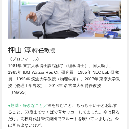
押山 淳
特任教授
《プロフィール》
1981年 東京大学博士課程修了（理学博士）、同大助手。
1983年 IBM WatsonRes Ctr 研究員、1985年 NEC Lab 研究
員、1995年 筑波大学教授（物理学系）、2007年 東京大学教
授（物理工学専攻）、2018年 名古屋大学特任教授
（IMaSS）
●趣味・好きなこと／
酒を飲むこと、ちっちゃい子とお話す
ること、50歳までつくばで草サッカーしてました。今は見る
だけ。高校時代は管弦楽団でフルートを吹いていました。今
は音も出ないけど。