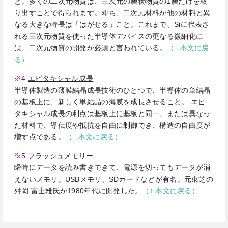
と。多くの二次元物質は、三次元の層状物質の1層だけを取
り出すことで得られます。即ち、二次元材料が他の材料と異
なる大きな特長は「はがせる」こと。これまで、Siに代表さ
れる三次元物質を使った半導体デバイスの更なる微細化に
は、二次元物質の開発が必須と言われている。
（↑ 本文に戻
る）
※4
エピタキシャル成長
半導体製造の薄膜結晶成長技術のひとつで、半導体の単結晶
の基板上に、新しく単結晶の薄膜を成長させること。 エピ
タキシャル成長の利点は基板上に基板と同一、または異なっ
た材料で、導伝度や抵抗を自由に制御でき、構造の自由度が
増す点である。
（↑ 本文に戻る）
※5
フラッシュメモリー
瞬時にデータを読み書きできて、電源を切ってもデータが消
えないメモリ。USBメモリ、SDカードなどが有名。元東芝の
舛岡 富士雄氏が1980年代に開発した。
（↑ 本文に戻る）