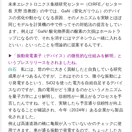
未来エレクトロニクス集積研究センター（CIRFE／センター
長 天野 浩教授）の中では、GaN（窒化ガリウム）のデバイ
スの劣化や動かなくなる原因、そのメカニズムを実験とほぼ
同じモデルを計算機の中で作ってその対処法の提言をしてい
ます。例えば「GaN/ 酸化物界面の酸素の欠損はホールトラ
ップになるので、それを消すにはマグネシウム一緒に入れる
といい」といったことを理論的に提案するんです。
▶「振動発電素子（デバイス）の微視的な仕組みを解明」と
いうプレスリリースをされましたね。
白石
私には、世の中に大きく貢献したと自負している研究
成果が４つあるんですが、これはその１つ。微小な振動によ
り発電するという、SiO2を使った電力を自給自足するデバイ
スなのですが、負の電荷がどう溜まるのかというメカニズム
を量子力学により解明し、信頼性が一層上がるプロセスを予
言したんですね。そして、実験したら予言通り信頼性が向上
するなることが確認され、今年（2024年）ある企業から製品
化されました。
例えば高速道路の橋に亀裂が入っていないかのチェックに使
用できます。車が通る振動で発電するので、ちょっとしたカ