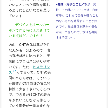
●趣味・好きなこと／
散歩、実
いいよといった情報を取れ
験、その他いろいろ(水泳、自転
るようにしたいなとも思っ
車等)。これまで自分が見たこと
ています。
のないものを発見することが好
—– デバイスをオールカー
きです。最近身体を動かす機会
ボンで作る時に工夫されて
が減ってきたので、水泳を再開
いる点はどこですか？
する予定です。
内山 CNT自体は薬品耐性
なんかも十分あるので、他
の有機材料に比べると、圧
倒的にプロセスはやりやす
いです。ただ、
ヒステリシ
＊3
ス
って言って、CNTの表
面の水なんかは、そういっ
た影響がCNT自身の電気的
特性に大きくきいてくるの
で、できるだけCNTの表面
をきれいにしながら作るっ
ていう部分が一番重要かな