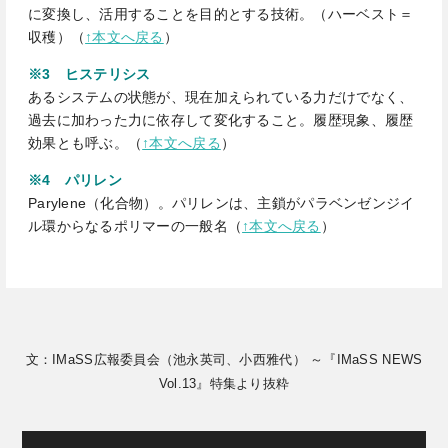
に変換し、活用することを目的とする技術。（ハーベスト＝
収穫）（
↑本文へ戻る
）
※3 ヒステリシス
あるシステムの状態が、現在加えられている力だけでなく、
過去に加わった力に依存して変化すること。履歴現象、履歴
効果とも呼ぶ。（
↑本文へ戻る
）
※4 パリレン
Parylene（化合物）。パリレンは、主鎖がパラベンゼンジイ
ル環からなるポリマーの一般名
（
↑本文へ戻る
）
文：IMaSS広報委員会（池永英司、小西雅代） ～『IMaSS NEWS
Vol.13』特集より抜粋