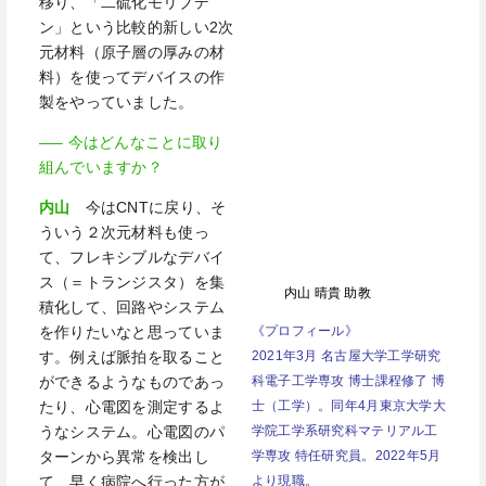
移り、「二硫化モリブデ
ン」という比較的新しい
2
次
元材料（原子層の厚みの材
料）を使ってデバイスの作
製をやっていました。
—– 今はどんなことに取り
組んでいますか？
内山
今は
CNT
に戻り、そ
ういう２次元材料も使っ
て、フレキシブルなデバイ
ス（＝トランジスタ）を集
内山 晴貴 助教
積化して、回路やシステム
《プロフィール》
を作りたいなと思っていま
2021年3月 名古屋大学工学研究
す。例えば脈拍を取ること
科電子工学専攻 博士課程修了 博
ができるようなものであっ
士（工学）。同年4月東京大学大
たり、心電図を測定するよ
学院工学系研究科マテリアル工
うなシステム。心電図のパ
学専攻 特任研究員。2022年5月
ターンから異常を検出し
より現職。
て、早く病院へ行った方が