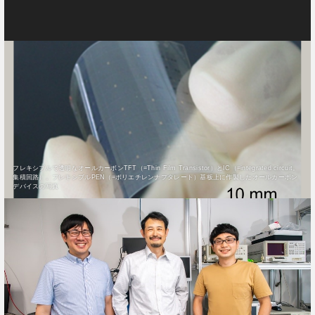
フレキシブルで透明なオールカーボンTFT（=Thin Film Transistor）とIC（=integrated circuit。
集積回路）。フレキシブルPEN（=ポリエチレンナフタレート）基板上に作製したオールカーボン
デバイスの写真