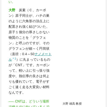
い。
大野
炭素（Ｃ、カーボ
ン）原子同士が、ハチの巣
のように六角形の頂点上に
配置され強く結びついた、
原子１個分の厚さしかない
物質のことを「グラフェ
ン」と呼ぶのですが、その
グラフェンが細～く円筒状
（直径：0.4～50
ナノメート
＊1
ル
）に丸まっているもの
が「CNT」です。カーボン
って、軽い上に引っ張り強
度や、熱伝導の良さは何よ
りも優れていて、電子がす
ごく速く走る大変良い材料
なんです。
—– CNTは、どういう場所
大野 雄高 教授
で使うのに向いているんで