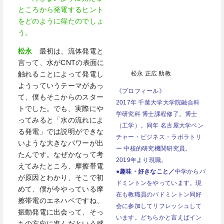
ところから発電するヒント
をどのように得たのでしょ
う。
松永
最初は、流体発電と
言って、水が
CNT
の表面に
松永 正広 助教
触れることによって発電し
ようっていうテーマがあっ
《プロフィール》
て、僕もそこからのスター
2017年 千葉大学大学院融合科
トでした。でも、実際にや
学研究科 博士課程修了。博士
ってみると「水の流れによ
（工学）。同年 名古屋大学ベン
る発電」では説明ができな
チャー・ビジネス・ラボラトリ
いような大きなパワーが出
ー 中核的研究機関研究員。
たんです。なぜかなって考
2019年より現職。
えてみたところ、摩擦帯電
●趣味・好きなこと／
中学からバ
が原因とわかり、そこで初
ドミントンをやっています。現
めて、僕が今やっている摩
在も教職員のバドミントン同好
擦帯電のエネハベですね、
会に参加してリフレッシュして
振動発電に出会って、そっ
います。どちらかと言えばイン
ちの方向に進んだという感