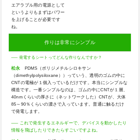
エアラブル用の電源として
というよりもまずはパワー
を上げることが必要です
ね。
作りは非常にシンプル
—– 発電するシートってどんな作りなんですか？
松永
PDMS（ポリジメチルシロキサン
（
dimethylpolysiloxane
））っていう、透明のゴムの中に
CNT
の電極が１個入っているだけです。本当にシンプルな
構造です。一番シンプルなのは、ゴムの中に
CNT
が１層、
40nm
くらいの厚さに（ネットワークした）
CNT
が、大体
85
～
90
％くらいの濃さで入っています。普通に触るだけ
で発電します。
—– これで発生するエネルギーで、デバイスを動かしたり
情報を飛ばしたりできたらすごいですよね。