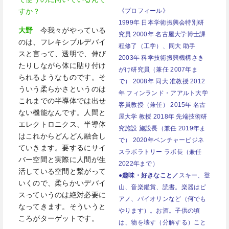
《プロフィール》
すか？
1999年 日本学術振興会特別研
大野
今我々がやっている
究員 2000年 名古屋大学博士課
のは、フレキシブルデバイ
程修了（工学）、同大 助手
スと言って、透明で、伸び
2003年 科学技術振興機構さき
たりしながら体に貼り付け
がけ研究員（兼任 2007年ま
られるようなものです。そ
で） 2008年 同大 准教授 2012
ういう柔らかさというのは
年 フィンランド・アアルト大学
これまでの半導体では出せ
客員教授（兼任） 2015年 名古
ない機能なんです。人間と
屋大学 教授 2018年 先端技術研
エレクトロニクス、半導体
究施設 施設長（兼任 2019年ま
はこれからどんどん融合し
で） 2020年ベンチャービジネ
ていきます。要するにサイ
スラボラトリー ラボ長（兼任
バー空間と実際に人間が生
2022年まで）
活している空間と繋がって
●趣味・好きなこと／
スキー、登
いくので、柔らかいデバイ
山、音楽鑑賞、読書。楽器はピ
スっていうのは絶対必要に
アノ、バイオリンなど（何でも
なってきます。そういうと
やります）。お酒。子供の頃
ころがターゲットです。
は、物を壊す（分解する）こと