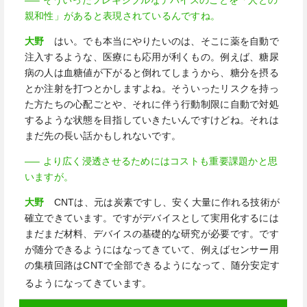
親和性」があると表現されているんですね。
大野
はい。でも本当にやりたいのは、そこに薬を自動で
注入するような、医療にも応用が利くもの。例えば、糖尿
病の人は血糖値が下がると倒れてしまうから、糖分を摂る
とか注射を打つとかしますよね。そういったリスクを持っ
た方たちの心配ごとや、それに伴う行動制限に自動で対処
するような状態を目指していきたいんですけどね。それは
まだ先の長い話かもしれないです。
—– より広く浸透させるためにはコストも重要課題かと思
いますが。
大野
CNTは、元は炭素ですし、安く大量に作れる技術が
確立できています。ですがデバイスとして実用化するには
まだまだ材料、デバイスの基礎的な研究が必要です。です
が随分できるようにはなってきていて、例えばセンサー用
の集積回路はCNTで全部できるようになって、随分安定す
るようになってきています。