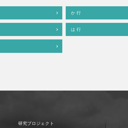
か 行
は 行
研究プロジェクト