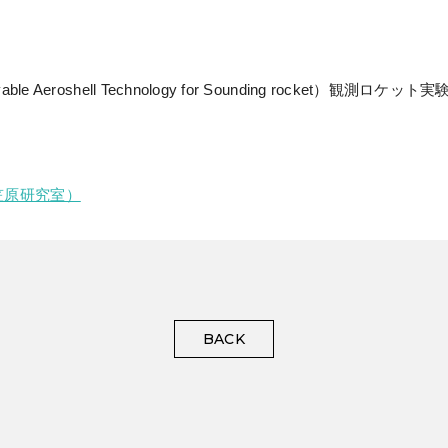
h deployable Aeroshell Technology for Sounding r
笠原研究室）
BACK