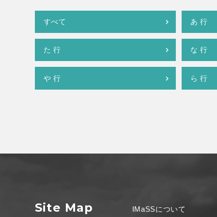
すべて
あ 行
た 行
な 行
や 行
ら 行
Site Map
IMaSSについて