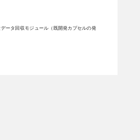
ocket）観測ロケット実験データ回収モジュール（既開発カプセルの発