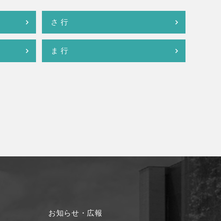
さ 行
ま 行
お知らせ・広報