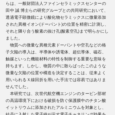
らは、一般財団法人ファインセラミックスセンターの
田中 誠 博士らの研究グループとの共同研究において、
透過電子顕微鏡により酸化物セラミックスに微量添加
された異種イオン(ドーパント)の位置を精密に計測し、
それと隣り合う酸素の抜け孔(酸素空孔)まで明らかにし
ました。
物質への微量な異種元素ドーパントや空孔などの格
子欠陥の導入は、半導体や誘電体、超伝導体、磁石、
触媒といった機能材料の特性を制御する重要な意味を
持ちます。しかし、物質の中に散らばったこのような
微量な欠陥の位置や構造を決定することは、従来よく
用いられるＸ線回折を用いた手法では容易ではありま
せんでした。
本研究では、次世代航空機エンジンのタービン部材
の高温環境下における破損を防ぐ保護膜中のチタン酸
イットリウムに添加されたアルミニウムを対象とし、
結晶に入射した電子線が示す電子チャネリング効果を