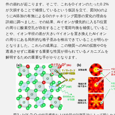
件の崩れが起こります。そこで、これをOイオンのたった0.2%
が欠損することで補償しているという仮説を立て、図3(b)のよ
うにAl添加の有無によるOのチャネリング図形の変化の理由を
詳細に調べました。その結果、Alイオンが優先的に入るTi位置
の周りに酸素空孔が存在することで電荷均衡を補償しているこ
とや、イオン半径の差が大きいYイオンを置き換えたAlイオン
の周りにある局所的な格子歪みを検出できていることが明らか
となりました。これらの成果は、この物質へのAlの拡散やOを
透過させずに遮蔽する重要な性質が得られているメカニズムを
解明するための重要な手がかりとなります。