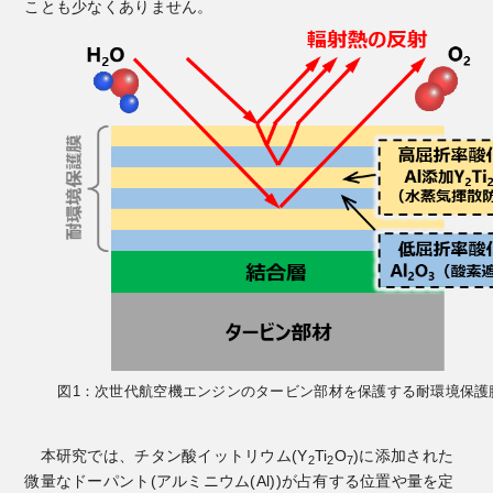
ことも少なくありません。
図1：次世代航空機エンジンのタービン部材を保護する耐環境保護
本研究では、チタン酸イットリウム(Y
Ti
O
)に添加された
2
2
7
微量なドーパント(アルミニウム(Al))が占有する位置や量を定