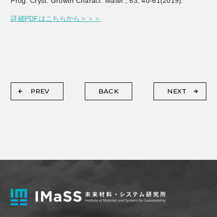
Prog. Cryst. Growth Charact. Mater., 63, 40-61(2019).
詳細PDFはこちらから＞＞＞
PREV
BACK
NEXT