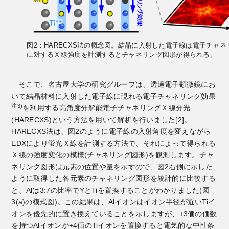
図2：HARECXS法の概念図。結晶に入射した電子線は電子チャ
に対するＸ線強度を計測するとチャネリング図形が得られる。
そこで、名古屋大学の研究グループは、透過電子顕微鏡にお
いて結晶材料に入射した電子線に現れる電子チャネリング効果
注3)
を利用する高角度分解能電子チャネリングＸ線分光
(HARECXS)という方法を用いて解析を行いました[2]。
HARECXS法は、図2のように電子線の入射角度を変えながら
EDXにより蛍光Ｘ線を計測する方法で、それによって得られる
Ｘ線の強度変化の模様(チャネリング図形)を観測します。チャ
ネリング図形は元素の位置や量を示すので、図2右側に示した
ように取得した各元素のチャネリング図形を統計的に比較する
と、Alは3:7の比率でYとTiを置換することがわかりました(図
3(a)の模式図)。この結果は、Alイオンはイオン半径が近いTiイ
オンを優先的に置き換えていることを示しますが、+3価の価数
を持つAlイオンが+4価のTiイオンを置換すると電気的な中性条