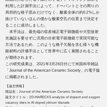
利用した計測手法によって、ドーパントとその周りの
局所的な格子歪みだけでなく、酸素全体の約0.2%しか
抜けていないほんの僅かな酸素空孔の位置まで決定す
ることに成功しました。
本手法は、最先端の収差補正電子顕微鏡や大型放射
光施設を要せずに汎用の分析電子顕微鏡で実現可能な
方法であるため、このような格子欠陥を含む様々な機
能材料の評価手法として世界中に広く展開されること
が期待されます。
この研究成果は、2021年3月26日付にて米国科学雑誌
「Journal of the American Ceramic Society」の電子版
に掲載されました。
【論文情報】
雑誌名：Journal of the American Ceramic Society
論文タイトル：2D-HARECXS analysis of dopant and oxygen
vacancy sites in Al-doped yttrium titanate
1
2
3