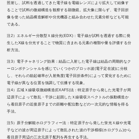
照射し、試料を透過してきた電子線を電磁レンズにより拡大して結像す
ることで試料の微細構造を観察する顕微鏡。拡大像に限らず、電子回折
像を使った結晶構造解析や分光機器と組み合わせた元素分析なども可能
である。
注2）エネルギー分散型Ｘ線分光(EDX)：電子線が試料を透過する際に発
生したX線を分光することで物質に含まれる元素の種類や量を評価する分
析方法。
注3）電子チャネリング効果：結晶に入射した電子線は結晶の周期的なク
ーロンポテンシャルを感じていくつかのブロッホ波(電子定在波)に分枝
し、それらの励起確率が入射角度(電子回折条件)によって変化するために
電子線が異なる位置を強調して伝播する現象。
注4）広域Ｘ線吸収微細構造(EXAFS)法：特定原子から発した光電子が周
辺原子によって散乱・干渉に起因したＸ線吸収スペクトルの振動構造か
ら着目原子の近接原子までの距離や配位数などの一次元的な情報を得る
手法。
注5）原子分解能ホログラフィー法：特定原子から発した蛍光Ｘ線や光電
子などの波が周辺原子によって散乱された波の干渉模様(ホログラム)から
着目原子周辺の三次元原子配列を再生する手法。