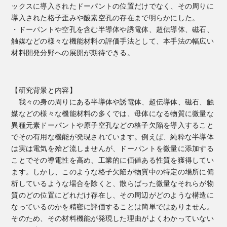
ックスに導入されたドーパントの位置だけでなく、その周りに
導入された格子歪みや酸素空孔の存在まで明らかにした。
・ドーパントや空孔を含む半導体や誘電体、超伝導体、磁石、
触媒などの様々な機能材料の評価手法として、本手法の幅広い
材料開発分野への展開が期待できる。
【研究背景と内容】
我々の身の周りにある半導体や誘電体、超伝導体、磁石、触
媒などの様々な機能材料の多くでは、母体になる物質に微量な
異種元素ドーパントや原子空孔などの格子欠陥を導入すること
でその有用な機能が発現されています。例えば、純粋な半導体
は実は電気を殆ど流しませんが、ドーパントを微量に添加する
ことでその導電性を高め、工業的に価値ある性質を獲得してい
ます。しかし、このような格子欠陥が物質中の特定の場所に偏
析しているような場合を除くと、散らばった微量なそれらが物
質のどの位置にどれだけ存在し、その周辺がどのような構造に
なっているのかを精密に評価することは簡単ではありません。
そのため、その材料機能が発現した理由がよくわかっていない