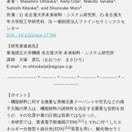
著者： Masahiro Ohtsuka
, Kenji Oda
, Makoto Tanaka
,
3
1
Satoshi Kitaoka
, and Shunsuke Muto
所属：1) 名古屋大学未来材料・システム研究所, 2) 名古屋大
学大学院工学研究科, 3) 一般財団法人ファインセラミックスセ
ンター
DOI：10.1111/jace.17764
【研究者連絡先】
東海国立大学機構 名古屋大学 未来材料・システム研究所
講師 大塚 真弘（おおつか まさひろ）
E-mail：m-ohtsuka[at]nagoya-u.jp
-------------------＊----------＊----------＊----------＊-----------＊--
----------------
【ポイント】
・機能材料に対する微量な異種元素ドーパントや空孔などの格
子欠陥の導入は、機能材料の諸特性を決定する重要な役割を担
うが、その位置や量の計測は容易ではなかった。
注1)
・本研究では、透過電子顕微鏡(TEM)
とそれに付＊したエ
注2)
ネルギー分散型Ｘ線分光(EDX)
装置を用い、酸化物セラミ