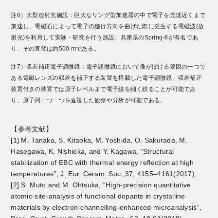
注6）大型放射光施設：巨大なリング型加速器の中で電子を光速近くまで
加速し、電磁石によって電子の進行方向を曲げた際に発生する電磁波(放
射光)を利用して実験・研究を行う施設。兵庫県のSpring-8が有名であ
り、その直径は約500 mである。
注7）収差補正電子顕微鏡：電子顕微鏡において像がぼける要因の一つで
ある電磁レンズの収差を補正する装置を搭載した電子顕微鏡。収差補正
装置付きの装置では原子レベルまで電子線を細く絞ることが可能であ
り、原子列一つ一つを直視した観察や分析が可能である。
【参考文献】
[1] M. Tanaka, S. Kitaoka, M. Yoshida, O. Sakurada, M.
Hasegawa, K. Nishioka, and Y. Kagawa. “Structural
stabilization of EBC with thermal energy reflection at high
temperatures”, J. Eur. Ceram. Soc.,37, 4155–4161(2017).
[2] S. Muto and M. Ohtsuka, “High-precision quantitative
atomic-site-analysis of functional dopants in crystalline
materials by electron-channelling-enhanced microanalysis”,