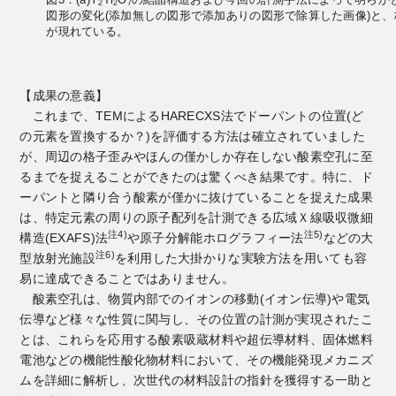
図3：(a)Y
Ti
O
の結晶構造および今回の計測手法によって明らかと
2
2
7
図形の変化(添加無しの図形で添加ありの図形で除算した画像)と
が現れている。
【成果の意義】
これまで、TEMによるHARECXS法でドーパントの位置(ど
の元素を置換するか？)を評価する方法は確立されていました
が、周辺の格子歪みやほんの僅かしか存在しない酸素空孔に至
るまでを捉えることができたのは驚くべき結果です。特に、ド
ーパントと隣り合う酸素が僅かに抜けていることを捉えた成果
は、特定元素の周りの原子配列を計測できる広域Ｘ線吸収微細
注4)
注5)
構造(EXAFS)法
や原子分解能ホログラフィー法
などの大
注6)
型放射光施設
を利用した大掛かりな実験方法を用いても容
易に達成できることではありません。
酸素空孔は、物質内部でのイオンの移動(イオン伝導)や電気
伝導など様々な性質に関与し、その位置の計測が実現されたこ
とは、これらを応用する酸素吸蔵材料や超伝導材料、固体燃料
電池などの機能性酸化物材料において、その機能発現メカニズ
ムを詳細に解析し、次世代の材料設計の指針を獲得する一助と