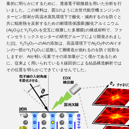
量的に明らかにするために、透過電子顕微鏡を用いた分析を行
いました。この材料は、図1のように次世代航空機エンジンの
タービン部材が高温水蒸気環境下で酸化・減肉するのを防ぐと
共に輻射熱を反射するための耐環境保護膜(酸化アルミニウム
(Al
O
)とY
Ti
O
を交互に積層した多層膜)の構成材料で、ファ
2
3
2
2
7
インセラミックスセンターの研究グループにより開発されまし
た[1]。Y
Ti
O
へのAlの添加は、高温環境下でAl
O
中のAlイオ
2
2
7
2
3
ンの一部がY
Ti
O
に拡散して層構造が崩れるのを防ぐ役割を
2
2
7
しますが、Alが軽い元素でその添加量がごく僅かであるため
に、従来よく用いられているＸ線回折による結晶構造解析では
その位置を明らかにできていませんでした。