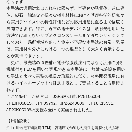
なります。
本手法の適用対象はこれらに限らず、半導体や誘電体、超伝導
体、磁石、触媒など様々な機能材料における基礎科学的研究か
ら実用デバイス中の特性評価などの応用用途に至るまで幅広く
展開できます。特に、近年の電子デバイスは、放射光を用いた
方法では狙えないサブミクロンスケールまでダウンサイジング
しており、局所領域を狙った測定が容易な本手法の普及・発展
は、実用材料分析における一つの雛型として大きく貢献するこ
とが期待できます。
更に、最先端の収差補正電子顕微鏡注7)ではなく汎用の分析
機能付きTEMを用いて実現できる本手法は、放射光施設を用い
た手法と比べて実験の敷居が飛躍的に低く、材料開発現場にお
けるハイスループットな計測手段として普及することも期待さ
れます。
ここで紹介した研究は、JSPS科研費JP25106004、
JP19H05815、JPH05792、JP26249096、JP18K13991、
JP20K05088の支援を受けて実施されました。
【用語説明】
注1）透過電子顕微鏡(TEM)：高電圧で加速した電子を薄膜化した試料に