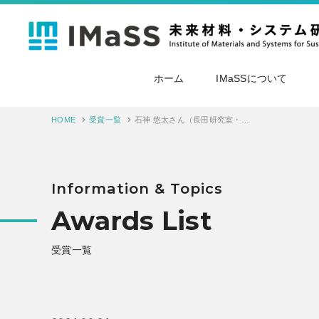
ホーム
IMaSSについて
HOME
受賞一覧
石神 悠太さん（長田研究室・M1）が日本セラミックス協会 第37回秋季シンポジウム 特定セッション優秀発表賞を受賞しました。
Information & Topics
Awards List
受賞一覧