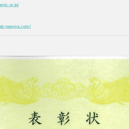
amic.or.jp/
lab-nagoya.com/