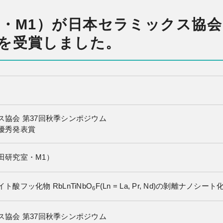
・M1）が日本セラミックス協会
を受賞しました。
ス協会 第37回秋季シンポジウム
優秀発表賞
田研究室・M1）
酸フッ化物 RbLnTiNbO
F(Ln = La, Pr, Nd)の剝離
6
ス協会 第37回秋季シンポジウム