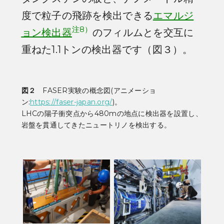
度で粒子の飛跡を検出できる
エマルジ
注8）
ョン検出器
のフィルムとを交互に
重ねた1.1トンの検出器です（図３）。
図２
FASER実験の概念図(アニメーショ
ン:
https://faser-japan.org/
)。
LHCの陽子衝突点から480mの地点に検出器を設置し、
岩盤を貫通してきたニュートリノを検出する。