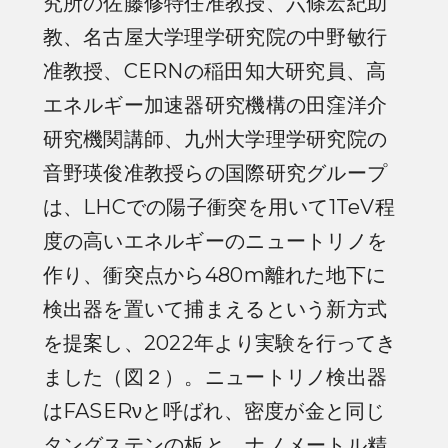
究所の佐藤修特任准教授、六條宏紀助
教、名古屋大学理学研究院の中野敏行
准教授、CERNの稲田知大研究員、高
エネルギー加速器研究機構の田窪洋介
研究機関講師、九州大学理学研究院の
音野瑛俊准教授らの国際研究グループ
は、LHCでの陽子衝突を用いて1TeV程
度の高いエネルギーのニュートリノを
作り、衝突点から480m離れた地下に
検出器を置いて捕まえるという新方式
を提案し、2022年より実験を行ってき
ました（図２）。ニュートリノ検出器
はFASERνと呼ばれ、密度が金と同じ
タングステンの板と、ナノメートル精