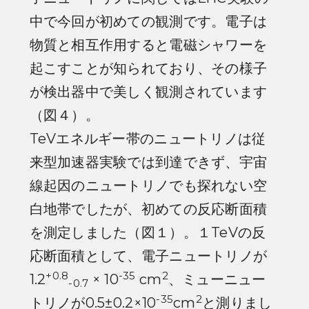
中で今回が初めての観測です。電子は
物質と相互作用すると電磁シャワーを
起こすことが知られており、その様子
が検出器中で美しく観測されています
（図４）。
TeVエネルギー帯のニュートリノは従
来型加速器実験では到達できず、宇宙
線起因のニュートリノでも探れない空
白地帯でしたが、初めての反応断面積
を測定しました（図１）。１TeVの反
応断面積として、電子ニュートリノが
+0.8
-35
2
1.2
× 10
cm
、ミューニュー
-0.7
-35
2
トリノが0.5±0.2×10
cm
と測りまし