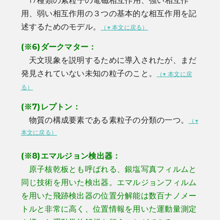
17種類の素粒子の電磁相互作用、強い相互作
用、弱い相互作用の３つの基本的な相互作用を記
述するためのモデル。
（
↑
本文に戻る）
(※6)
ダークマター：
天文現象を説明するために導入されたが、まだ
発見されていない未知の粒子のこと。
（
↑
本文に戻
る）
(※7)
レプトン：
物質の構成要素である素粒子の分類の一つ。
（
↑
本文に戻る）
(※8)
エマルジョン検出器：
原子核乾板とも呼ばれる、銀塩写真フィルムと
同じ技術を用いた検出器。エマルジョンフィルム
を用いた飛跡検出器の位置分解能は数百ナノメー
トルと非常に高く、位置情報を用いた運動量測定