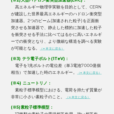
(※2)
大型ハドロン衝突型加速器(LHC)：
高エネルギー物理学実験を目的として、CERN
が建設した世界最高エネルギーのハドロン衝突型
加速器。2つのビーム(加速された粒子)を正面衝
突させる加速器で、静止した標的に加速した粒子
を衝突させる手法に比べてはるかに高いエネルギ
ーでの衝突となり、より微細な構造を調べる実験
が可能となる。
（
↑
本文に戻る）
(※3)
テラ電子ボルト(1TeV)：
電子を1兆ボルトの電位差（単3電池7000億個
相当）で加速した時のエネルギー。
（
↑
本文に戻る）
(※4)
ニュートリノ：
素粒子標準模型における、電荷を持たず質量が
非常に小さい素粒子のこと。
（
↑
本文に戻る）
(※5)
素粒子標準模型：