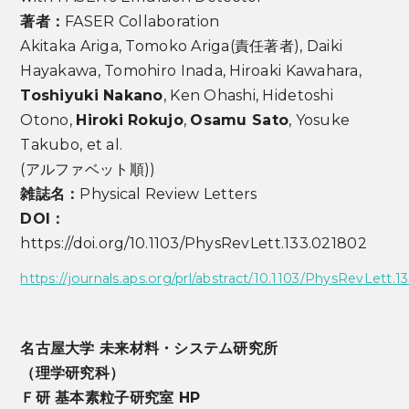
著者：
FASER Collaboration
Akitaka Ariga, Tomoko Ariga(責任著者), Daiki
Hayakawa, Tomohiro Inada, Hiroaki Kawahara,
Toshiyuki Nakano
, Ken Ohashi, Hidetoshi
Otono,
Hiroki Rokujo
,
Osamu Sato
, Yosuke
Takubo, et al.
(アルファベット順))
雑誌名：
Physical Review Letters
DOI：
https://doi.org/10.1103/PhysRevLett.133.021802
https://journals.aps.org/prl/abstract/10.1103/PhysRevLett.1
名古屋大学 未来材料・システム研究所
（理学研究科）
Ｆ研 基本素粒子研究室 HP