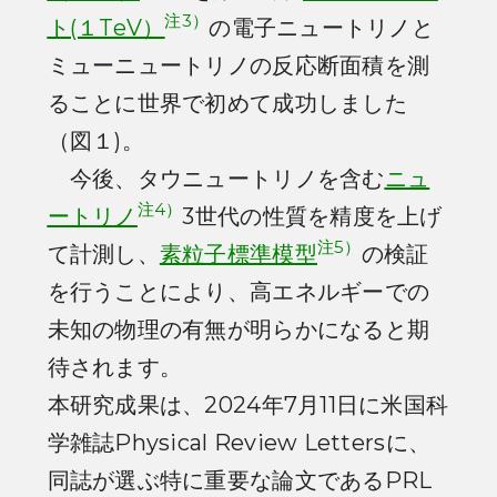
注3）
ト(１TeV）
の電子ニュートリノと
ミューニュートリノの反応断面積を測
ることに世界で初めて成功しました
（図１)。
今後、タウニュートリノを含む
ニュ
注4）
ートリノ
3世代の性質を精度を上げ
注5）
て計測し、
素粒子標準模型
の検証
を行うことにより、高エネルギーでの
未知の物理の有無が明らかになると期
待されます。
本研究成果は、2024年7月11日に米国科
学雑誌Physical Review Lettersに、
同誌が選ぶ特に重要な論文であるPRL