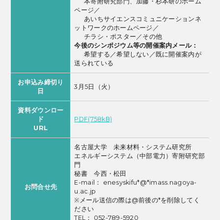
本寄附研究部門、加藤・杉本研のホーム
ページ／
あいちサイエンスコミュニケーションネ
ットワークのホームページ／
チラシ・ポスター／その他
今後のシンポジウム等の開催案内メール：
希望する／希望しない／既に開催案内が
送られている
お申込み締切り
3月5日（火）
日
資料ダウンロー
ド
PDF(758kB)
URL
名古屋大学 未来材料・システム研究所
エネルギーシステム（中部電力）寄附研究部
門
秘書 今西・松田
E-mail： enesyskifu*@*imass.nagoya-
お問合せ先
u.ac.jp
※メール送信の際は@前後の*を削除してく
ださい
TEL： 052-789-5920