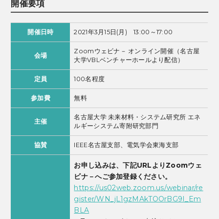
開催要項
開催日時
2021年3月15日(月) 13:00～17:00
Zoomウェビナ－ オンライン開催（名古屋
会場
大学VBLベンチャーホールより配信）
定員
100名程度
参加費
無料
名古屋大学 未来材料・システム研究所 エネ
主催
ルギーシステム寄附研究部門
協賛
IEEE名古屋支部、電気学会東海支部
お申し込みは、下記URLよりZoomウェ
ビナ－へご参加登録ください。
https://us02web.zoom.us/webinar/re
gister/WN_jL1gzMAkTOOrBG9I_Em
BLA