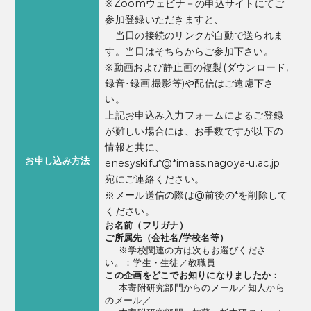
※Zoomウェビナ－の申込サイトにてご
参加登録いただきますと、
当日の接続のリンクが自動で送られま
す。当日はそちらからご参加下さい。
※動画および静止画の複製(ダウンロード,
録音･録画,撮影等)や配信はご遠慮下さ
い。
上記お申込み入力フォームによるご登録
が難しい場合には、お手数ですが以下の
情報と共に、
お申し込み方法
enesyskifu*@*imass.nagoya-u.ac.jp
宛にご連絡ください。
※メール送信の際は@前後の*を削除して
ください。
お名前（フリガナ）
ご所属先（会社名/学校名等）
※学校関連の方は次もお選びくださ
い。：学生・生徒／教職員
この企画をどこでお知りになりましたか：
本寄附研究部門からのメール／知人から
のメール／